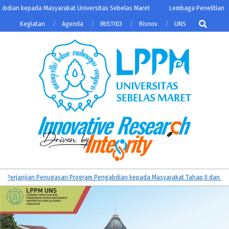
Skip
dian kepada Masyarakat Universitas Sebelas Maret
Lembaga Penelitian da
to
Search
Kegiatan
Agenda
IRIS1103
Risnov
UNS
content
LPPM
Primary
rjanjian Penugasan Program Pengabdian kepada Masyarakat Tahap II dan KATAL
UNS
Navigation
Menu