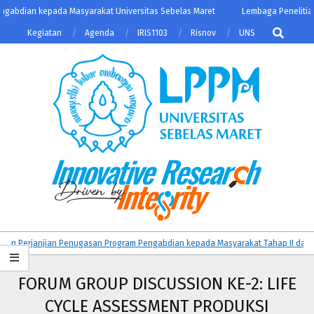
Skip
gabdian kepada Masyarakat Universitas Sebelas Maret
Lembaga Penelitian 
to
Search
Kegiatan
Agenda
IRIS1103
Risnov
UNS
content
LPPM
Primary
 Perjanjian Penugasan Program Pengabdian kepada Masyarakat Tahap II dan KA
UNS
Navigation
Menu
FORUM GROUP DISCUSSION KE-2: LIFE
CYCLE ASSESSMENT PRODUKSI