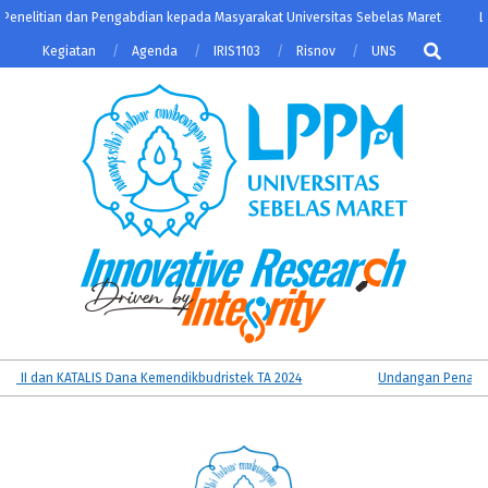
Skip
nelitian dan Pengabdian kepada Masyarakat Universitas Sebelas Maret
Lem
to
Search
Kegiatan
Agenda
IRIS1103
Risnov
UNS
content
LPPM
Primary
I dan KATALIS Dana Kemendikbudristek TA 2024
Undangan Penandatan
UNS
Navigation
Menu