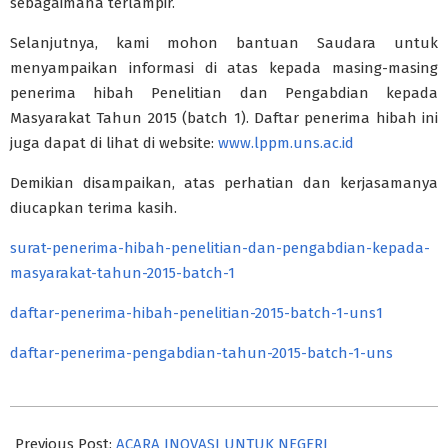
sebagaimana terlampir.
Selanjutnya, kami mohon bantuan Saudara untuk
menyampaikan informasi di atas kepada masing-masing
penerima hibah Penelitian dan Pengabdian kepada
Masyarakat Tahun 2015 (batch 1). Daftar penerima hibah ini
juga dapat di lihat di website:
www.lppm.uns.ac.id
Demikian disampaikan, atas perhatian dan kerjasamanya
diucapkan terima kasih.
surat-penerima-hibah-penelitian-dan-pengabdian-kepada-
masyarakat-tahun-2015-batch-1
daftar-penerima-hibah-penelitian-2015-batch-1-uns1
daftar-penerima-pengabdian-tahun-2015-batch-1-uns
2015-
01-
Previous Post:
ACARA INOVASI UNTUK NEGERI