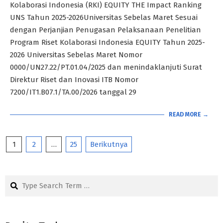
16
Kolaborasi Indonesia (RKI) EQUITY THE Impact Ranking
UNS Tahun 2025-2026Universitas Sebelas Maret Sesuai
dengan Perjanjian Penugasan Pelaksanaan Penelitian
Program Riset Kolaborasi Indonesia EQUITY Tahun 2025-
2026 Universitas Sebelas Maret Nomor
0000/UN27.22/PT.01.04/2025 dan menindaklanjuti Surat
Direktur Riset dan Inovasi ITB Nomor
7200/IT1.B07.1/TA.00/2026 tanggal 29
READ MORE →
Paginasi
1
2
…
25
Berikutnya
pos
Search