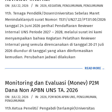
2026-
ON:
JULI 22, 2026
IN:
2026
,
KEGIATAN
,
PENGUMUMAN
,
PENGUMUMAN
07-
Yth. Tenaga Pendidik/DosenUniversitas Sebelas Maret
22
Menindaklanjuti surat Nomor: 1531/UN27.22/PT.01.00/2026
tanggal 24 Juni 2026 perihal Pendaftaran Reviewer
Internal UNS Periode 2027 – 2028, melalui surat ini kami
menyampaikan bahwa Kegiatan Pelatihan Reviewer
Internal yang semula direncanakan di tanggal 20-21 Juli
2026 diundur di tanggal yang akan diinformasikan
kemudian. Perubahan jadwal dilakukan
READ MORE →
Monitoring dan Evaluasi (Monev) P2M
Dana Non APBN UNS TA. 2026
2026-
ON:
JULI 22, 2026
IN:
2026
,
P2M NON APBN UNS
,
PENGUMUMAN
,
PENGUMUMAN
07-
Yth.Ketua Peneliti/ Pengabdi (terlampir)Universitas
22