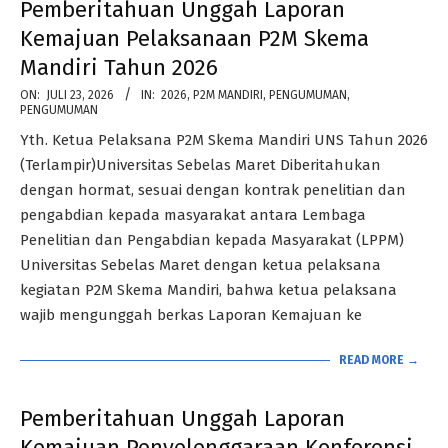
Pemberitahuan Unggah Laporan
Kemajuan Pelaksanaan P2M Skema
Mandiri Tahun 2026
2026-
ON:
JULI 23, 2026
IN:
2026
,
P2M MANDIRI
,
PENGUMUMAN
,
PENGUMUMAN
07-
Yth. Ketua Pelaksana P2M Skema Mandiri UNS Tahun 2026
23
(Terlampir)Universitas Sebelas Maret Diberitahukan
dengan hormat, sesuai dengan kontrak penelitian dan
pengabdian kepada masyarakat antara Lembaga
Penelitian dan Pengabdian kepada Masyarakat (LPPM)
Universitas Sebelas Maret dengan ketua pelaksana
kegiatan P2M Skema Mandiri, bahwa ketua pelaksana
wajib mengunggah berkas Laporan Kemajuan ke
READ MORE →
Pemberitahuan Unggah Laporan
Kemajuan Penyelenggaraan Konferensi