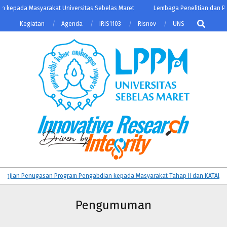
Skip
epada Masyarakat Universitas Sebelas Maret
Lembaga Penelitian dan Peng
to
Search
Kegiatan
Agenda
IRIS1103
Risnov
UNS
content
LPPM
Primary
ian Penugasan Program Pengabdian kepada Masyarakat Tahap II dan KATALIS Dan
UNS
Navigation
Menu
Pengumuman