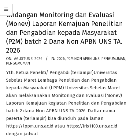
Undangan Monitoring dan Evaluasi
(Monev) Laporan Kemajuan Penelitian
dan Pengabdian kepada Masyarakat
(P2M) batch 2 Dana Non APBN UNS TA.
2026
2026-
ON:
AGUSTUS 3, 2026
IN:
2026
,
P2M NON APBN UNS
,
PENGUMUMAN
,
PENGUMUMAN
08-
Yth. Ketua Peneliti/ Pengabdi (terlampir)Universitas
03
Sebelas Maret Lembaga Penelitian dan Pengabdian
kepada Masyarakat (LPPM) Universitas Sebelas Maret
akan melaksanakan Monitoring dan Evaluasi (Monev)
Laporan Kemajuan kegiatan Penelitian dan Pengabdian
batch 2 dana Non APBN UNS TA. 2026. Daftar nama
peserta (terlampir) bisa diunduh pada laman
https://lppm.uns.ac.id atau https://iris1103.uns.ac.id
dengan jadwal