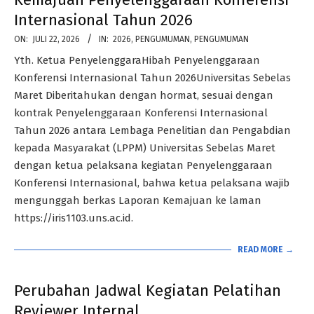
Internasional Tahun 2026
2026-
ON:
JULI 22, 2026
IN:
2026
,
PENGUMUMAN
,
PENGUMUMAN
07-
Yth. Ketua PenyelenggaraHibah Penyelenggaraan
22
Konferensi Internasional Tahun 2026Universitas Sebelas
Maret Diberitahukan dengan hormat, sesuai dengan
kontrak Penyelenggaraan Konferensi Internasional
Tahun 2026 antara Lembaga Penelitian dan Pengabdian
kepada Masyarakat (LPPM) Universitas Sebelas Maret
dengan ketua pelaksana kegiatan Penyelenggaraan
Konferensi Internasional, bahwa ketua pelaksana wajib
mengunggah berkas Laporan Kemajuan ke laman
https://iris1103.uns.ac.id.
READ MORE →
Perubahan Jadwal Kegiatan Pelatihan
Reviewer Internal