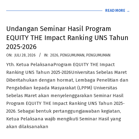
READ MORE →
Undangan Seminar Hasil Program
EQUITY THE Impact Ranking UNS Tahun
2025-2026
2026-
ON:
JULI 28, 2026
IN:
2026
,
PENGUMUMAN
,
PENGUMUMAN
07-
Yth. Ketua PelaksanaProgram EQUITY THE Impact
28
Ranking UNS Tahun 2025-2026Universitas Sebelas Maret
Diberitahukan dengan hormat, Lembaga Penelitian dan
Pengabdian kepada Masyarakat (LPPM) Universitas
Sebelas Maret akan menyelenggarakan Seminar Hasil
Program EQUITY THE Impact Ranking UNS Tahun 2025-
2026. Sebagai bentuk pertanggungjawaban kegiatan,
Ketua Pelaksana wajib mengikuti Seminar Hasil yang
akan dilaksanakan