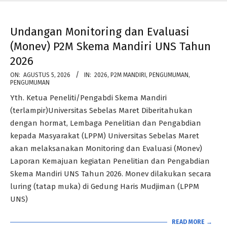
Undangan Monitoring dan Evaluasi
(Monev) P2M Skema Mandiri UNS Tahun
2026
2026-
ON:
AGUSTUS 5, 2026
IN:
2026
,
P2M MANDIRI
,
PENGUMUMAN
,
PENGUMUMAN
08-
Yth. Ketua Peneliti/Pengabdi Skema Mandiri
05
(terlampir)Universitas Sebelas Maret Diberitahukan
dengan hormat, Lembaga Penelitian dan Pengabdian
kepada Masyarakat (LPPM) Universitas Sebelas Maret
akan melaksanakan Monitoring dan Evaluasi (Monev)
Laporan Kemajuan kegiatan Penelitian dan Pengabdian
Skema Mandiri UNS Tahun 2026. Monev dilakukan secara
luring (tatap muka) di Gedung Haris Mudjiman (LPPM
UNS)
READ MORE →