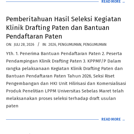
READ MORE →
Pemberitahuan Hasil Seleksi Kegiatan
Klinik Drafting Paten dan Bantuan
Pendaftaran Paten
2026-
ON:
JULI 28, 2026
IN:
2026
,
PENGUMUMAN
,
PENGUMUMAN
07-
Yth. 1. Penerima Bantuan Pendaftaran Paten 2. Peserta
28
Pendampingan Klinik Drafting Paten 3. KPPMF/P Dalam
rangka pelaksanaan Kegiatan Klinik Drafting Paten dan
Bantuan Pendaftaran Paten Tahun 2026, Seksi Riset
Pengembangan dan HKI Unit Hilirisasi dan Komersialisasi
Produk Penelitian LPPM Universitas Sebelas Maret telah
melaksanakan proses seleksi terhadap draft usulan
paten
READ MORE →