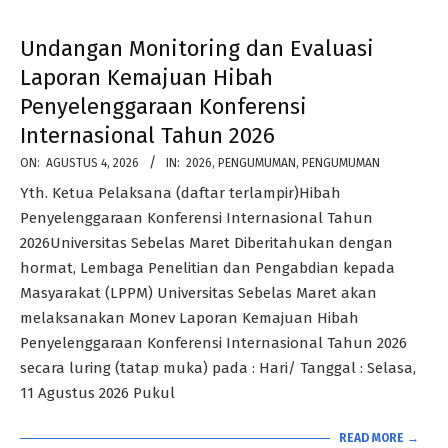
Undangan Monitoring dan Evaluasi
Laporan Kemajuan Hibah
Penyelenggaraan Konferensi
Internasional Tahun 2026
2026-
ON:
AGUSTUS 4, 2026
IN:
2026
,
PENGUMUMAN
,
PENGUMUMAN
08-
Yth. Ketua Pelaksana (daftar terlampir)Hibah
04
Penyelenggaraan Konferensi Internasional Tahun
2026Universitas Sebelas Maret Diberitahukan dengan
hormat, Lembaga Penelitian dan Pengabdian kepada
Masyarakat (LPPM) Universitas Sebelas Maret akan
melaksanakan Monev Laporan Kemajuan Hibah
Penyelenggaraan Konferensi Internasional Tahun 2026
secara luring (tatap muka) pada : Hari/ Tanggal : Selasa,
11 Agustus 2026 Pukul
READ MORE →