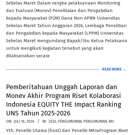
Sebelas Maret Dalam rangka pelaksanaan Monitoring
dan Evaluasi (Monev) Penelitaian dan Pengabdian
kepada Masyarakat (P2M) Dana Non APBN Universitas
Sebelas Maret Tahun Anggaran 2026, Lembaga Penelitian
dan Pengabdian kepada Masyarakat (LPPM) Universitas
Sebelas Maret mengundang Bapak/Ibu Ketua Pelaksana
untuk mengikuti kegiatan tersebut yang akan
dilaksanakan secara
READ MORE →
Pemberitahuan Unggah Laporan dan
Monev Akhir Program Riset Kolaborasi
Indonesia EQUITY THE Impact Ranking
UNS Tahun 2025-2026
2026-
ON:
JULI 16, 2026
IN:
2026
,
PENGUMUMAN
,
PENGUMUMAN
,
RKI
07-
Yth. Peneliti Utama (host) dan Peneliti MitraProgram Riset