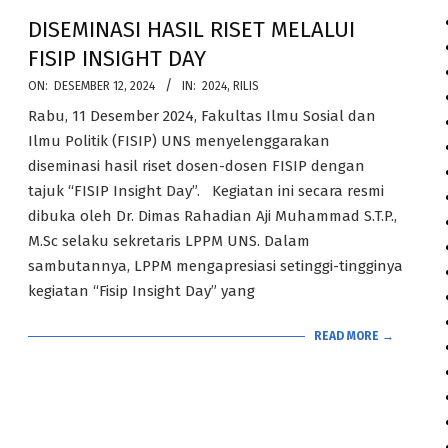
DISEMINASI HASIL RISET MELALUI
FISIP INSIGHT DAY
2024-
ON:
DESEMBER 12, 2024
IN:
2024
,
RILIS
12-
Rabu, 11 Desember 2024, Fakultas Ilmu Sosial dan
12
Ilmu Politik (FISIP) UNS menyelenggarakan
diseminasi hasil riset dosen-dosen FISIP dengan
tajuk “FISIP Insight Day”. Kegiatan ini secara resmi
dibuka oleh Dr. Dimas Rahadian Aji Muhammad S.T.P.,
M.Sc selaku sekretaris LPPM UNS. Dalam
sambutannya, LPPM mengapresiasi setinggi-tingginya
kegiatan “Fisip Insight Day” yang
READ MORE →