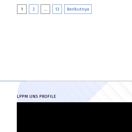
Paginasi
1
2
…
13
Berikutnya
pos
LPPM UNS PROFILE
Pemutar
Video