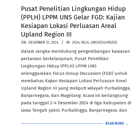
Pusat Penelitian Lingkungan Hidup
(PPLH) LPPM UNS Gelar FGD: Kajian
Kesiapan Lokasi Perluasan Areal
Upland Region III
2024-
ON:
DESEMBER 12, 2024
IN:
2024
,
RILIS
,
UNCATEGORIZED
12-
Dalam rangka mendukung pengembangan kawasan
12
pertanian berkelanjutan, Pusat Penelitian
Lingkungan Hidup (PPLH) LPPM UNS
selenggarakan Focus Group Discussion (FGD) untuk
membahas Kajian Kesiapan Lokasi Perluasan Areal
Upland Region III yang meliputi wilayah Purbalingga,
Banjarnegara, dan Magelang. Acara ini berlangsung
pada tanggal 2-4 Desember 2024 di tiga Kabupaten di
Jawa Tengah yakni, Purbalingga, Banjarnegara, dan
READ MORE →