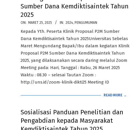
Sumber Dana Kemdiktisaintek Tahun
2025
2025-
ON:
MARET 25, 2025
IN:
2024
,
PENGUMUMAN
03-
Kepada Yth. Peserta Klinik Proposal P2M Sumber
25
Dana Kemdiktisaintek Tahun 2025Universitas Sebelas
Maret Mengundang Bapak/Ibu dalam kegiatan Klinik
Proposal P2M Sumber Dana Kemdiktisaintek Tahun
2025, yang dilaksanakan secara daring melalui Zoom
Meeting pada: Hari, Tanggal : Rabu, 26 Maret 2025
Waktu : 08.30 – selesai Tautan Zoom :
http://uns.id/zoom-klinik-dikti25 Meeting ID
READ MORE →
Sosialisasi Panduan Penelitian dan
Pengabdian kepada Masyarakat
Kemdiktisaintek Tahun 2025