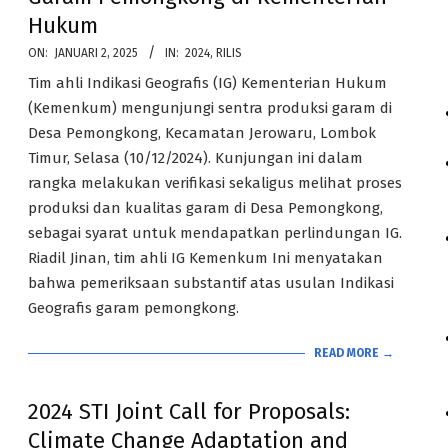
Hukum
2025-
ON:
JANUARI 2, 2025
IN:
2024
,
RILIS
01-
Tim ahli Indikasi Geografis (IG) Kementerian Hukum
02
(Kemenkum) mengunjungi sentra produksi garam di
Desa Pemongkong, Kecamatan Jerowaru, Lombok
Timur, Selasa (10/12/2024). Kunjungan ini dalam
rangka melakukan verifikasi sekaligus melihat proses
produksi dan kualitas garam di Desa Pemongkong,
sebagai syarat untuk mendapatkan perlindungan IG.
Riadil Jinan, tim ahli IG Kemenkum Ini menyatakan
bahwa pemeriksaan substantif atas usulan Indikasi
Geografis garam pemongkong.
READ MORE →
2024 STI Joint Call for Proposals:
Climate Change Adaptation and