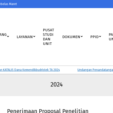
ebelas Maret
PUSAT
ANG
STUDI
P
LAYANAN
DOKUMEN
PPID
DAN
U
UNIT
ALIS Dana Kemendikbudristek TA 2024
Undangan Penandatanganan Per
2024
Penerimaan Proposal Penelitian