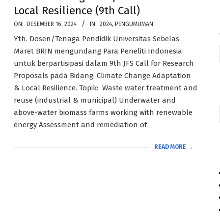
Local Resilience (9th Call)
2024-
ON:
DESEMBER 16, 2024
IN:
2024
,
PENGUMUMAN
12-
Yth. Dosen/Tenaga Pendidik Universitas Sebelas
16
Maret BRIN mengundang Para Peneliti Indonesia
untuk berpartisipasi dalam 9th JFS Call for Research
Proposals pada Bidang: Climate Change Adaptation
& Local Resilience. Topik: Waste water treatment and
reuse (industrial & municipal) Underwater and
above-water biomass farms working with renewable
energy Assessment and remediation of
READ MORE →