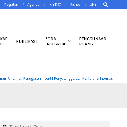
Search
Kegiatan
Agenda
IRIS1103
Risnov
UNS
AKAR
ZONA
PENGGUNAAN
PUBLIKASI
NS
INTEGRITAS
RUANG
janjian Penugasan Insentif Penyelenggaraan Konferensi Internasional Tahun 2
Search