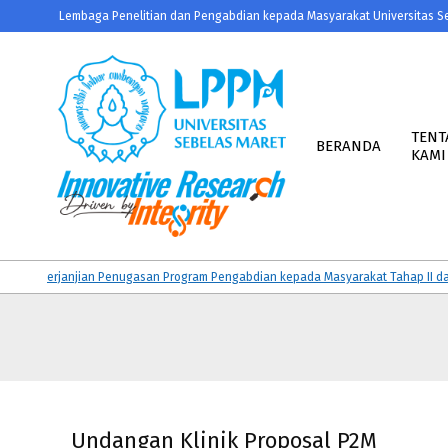
Skip
Lembaga Penelitian dan Pengabdian kepada Masyarakat Universitas S
to
content
Primary
Navigation
TENT
BERANDA
KAMI
Menu
LPPM
UNS
Perjanjian Penugasan Program Pengabdian kepada Masyarakat Tahap II dan KAT
Undangan Klinik Proposal P2M