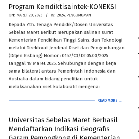
Program Kemdiktisaintek-KONEKSI
2025-
ON:
MARET 20, 2025
IN:
2024
,
PENGUMUMAN
03-
Kepada Yth. Tenaga Pendidik/Dosen Universitas
20
Sebelas Maret Berikut merupakan salinan surat
Kementerian Pendidikan Tinggi, Sains, dan Teknologi
melalui Direktorat Jenderal Riset dan Pengembangan
(Ditjen Risbang) Nomor : 0157/C3/DT.05.00/2025
tanggal 18 Maret 2025. Sehubungan dengan kerja
sama bilateral antara Pemerintah Indonesia dan
Australia dalam bidang penelitian untuk
melaksanakan riset kolaboratif mengenai
READ MORE →
Universitas Sebelas Maret Berhasil
Mendaftarkan Indikasi Geografis
Garam Pemongkong di Kementerian