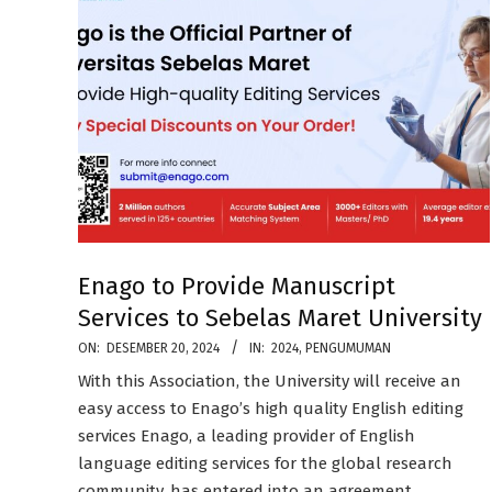
Enago to Provide Manuscript
Services to Sebelas Maret University
2024-
ON:
DESEMBER 20, 2024
IN:
2024
,
PENGUMUMAN
12-
With this Association, the University will receive an
20
easy access to Enago’s high quality English editing
services Enago, a leading provider of English
language editing services for the global research
community, has entered into an agreement