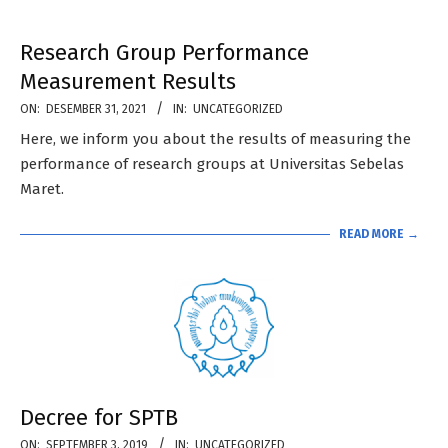
Research Group Performance
Measurement Results
2021-
ON:
DESEMBER 31, 2021
IN:
UNCATEGORIZED
12-
Here, we inform you about the results of measuring the
31
performance of research groups at Universitas Sebelas
Maret.
READ MORE →
Decree for SPTB
2019-
ON:
SEPTEMBER 3, 2019
IN:
UNCATEGORIZED