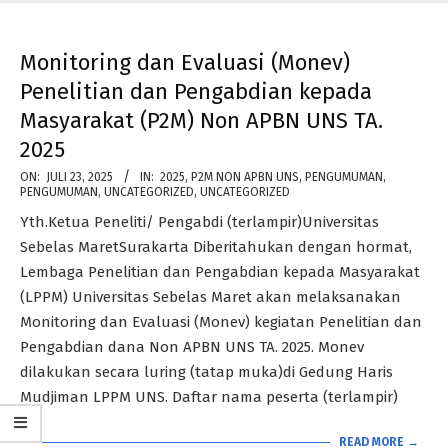
Monitoring dan Evaluasi (Monev)
Penelitian dan Pengabdian kepada
Masyarakat (P2M) Non APBN UNS TA.
2025
2025-
ON:
JULI 23, 2025
IN:
2025
,
P2M NON APBN UNS
,
PENGUMUMAN
,
PENGUMUMAN
,
UNCATEGORIZED
,
UNCATEGORIZED
07-
Yth.Ketua Peneliti/ Pengabdi (terlampir)Universitas
23
Sebelas MaretSurakarta Diberitahukan dengan hormat,
Lembaga Penelitian dan Pengabdian kepada Masyarakat
(LPPM) Universitas Sebelas Maret akan melaksanakan
Monitoring dan Evaluasi (Monev) kegiatan Penelitian dan
Pengabdian dana Non APBN UNS TA. 2025. Monev
dilakukan secara luring (tatap muka)di Gedung Haris
Mudjiman LPPM UNS. Daftar nama peserta (terlampir)
READ MORE →