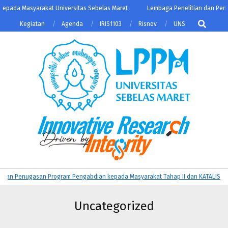
Skip
ada Masyarakat Universitas Sebelas Maret
Lembaga Penelitian dan Pengab
to
Search
Kegiatan
Agenda
IRIS1103
Risnov
UNS
content
LPPM
Primary
n Penugasan Program Pengabdian kepada Masyarakat Tahap II dan KATALIS Dana
UNS
Navigation
Menu
Uncategorized