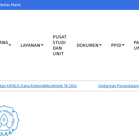
ebelas Maret
PUSAT
ANG
STUDI
P
LAYANAN
DOKUMEN
PPID
DAN
U
UNIT
ATALIS Dana Kemendikbudristek TA 2024
Undangan Penandatanganan P