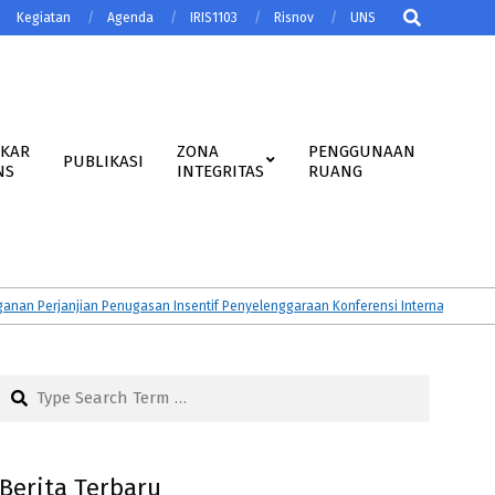
Search
Kegiatan
Agenda
IRIS1103
Risnov
UNS
AKAR
ZONA
PENGGUNAAN
PUBLIKASI
NS
INTEGRITAS
RUANG
erjanjian Penugasan Insentif Penyelenggaraan Konferensi Internasional Tahun
Search
Berita Terbaru