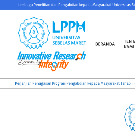
Skip
Lembaga Penelitian dan Pengabdian kepada Masyarakat Universitas S
to
content
Primary
Navigation
TENT
BERANDA
KAMI
Menu
LPPM
UNS
n Perjanjian Penugasan Program Pengabdian kepada Masyarakat Tahap II dan K