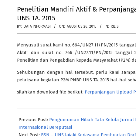
Penelitian Mandiri Aktif & Perpanjan
UNS TA. 2015
BY:
DATA INFORMASI
ON:
AGUSTUS 26, 2015
IN:
RILIS
Menyusuli surat kami no. 664/UN27.11/PN/2015 tanggal 2
Aktif” dan surat no. 766 /UN27.11/PN/2015 tanggal 2
Penelitian dan Pengabdian kepada Masyarakat (P2M) da
Sehubungan dengan hal tersebut, perlu kami sampai
pelaksana kegiatan P2M PNBP UNS TA. 2015 hal-hal sebag
silahkan download file berikut:
Perpanjangan Upload Pr
2015-
08-
Previous Post:
Pengumuman Hibah Tata Kelola Jurnal In
26
Internasional Bereputasi
Next Post:
BSN – UNS Jajaki Kerjasama Pembuatan Draf