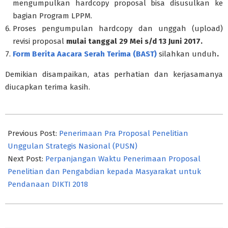
mengumpulkan hardcopy proposal bisa disusulkan ke
bagian Program LPPM.
Proses pengumpulan hardcopy dan unggah (upload)
revisi proposal
mulai tanggal 29 Mei s/d 13 Juni 2017.
Form Berita Aacara Serah Terima (BAST)
silahkan unduh
.
Demikian disampaikan, atas perhatian dan kerjasamanya
diucapkan terima kasih.
2017-
05-
Previous Post:
Penerimaan Pra Proposal Penelitian
31
Unggulan Strategis Nasional (PUSN)
Next Post:
Perpanjangan Waktu Penerimaan Proposal
Penelitian dan Pengabdian kepada Masyarakat untuk
Pendanaan DIKTI 2018