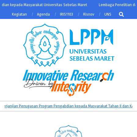
Skip
an kepada Masyarakat Universitas Sebelas Maret
Lembaga Penelitian dan 
to
Search
Kegiatan
Agenda
IRIS1103
Risnov
UNS
content
LPPM
Primary
anjian Penugasan Program Pengabdian kepada Masyarakat Tahap II dan KATALIS
UNS
Navigation
Menu