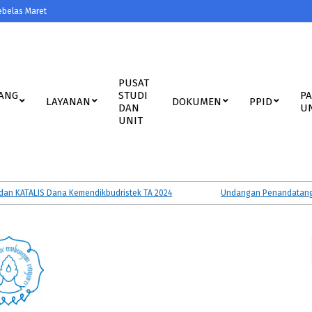
ebelas Maret
PUSAT
ANG
STUDI
P
LAYANAN
DOKUMEN
PPID
DAN
U
UNIT
ATALIS Dana Kemendikbudristek TA 2024
Undangan Penandatanganan P