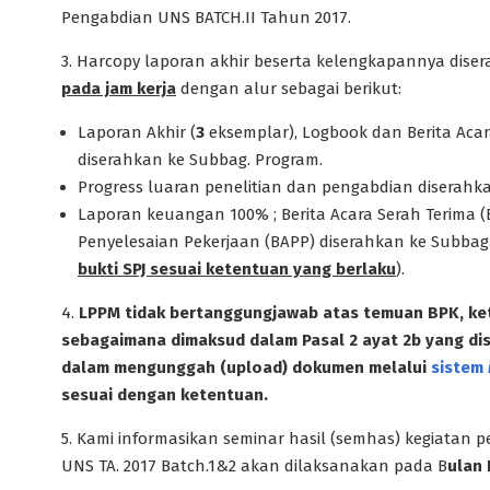
Pengabdian UNS BATCH.II Tahun 2017.
3.
Harcopy laporan akhir beserta kelengkapannya dise
pada jam kerja
dengan alur sebagai berikut:
Laporan Akhir (
3
eksemplar), Logbook dan Berita Acar
diserahkan ke Subbag. Program.
Progress luaran penelitian dan pengabdian diserahk
Laporan keuangan 100% ; Berita Acara Serah Terima 
Penyelesaian Pekerjaan (BAPP) diserahkan ke Subb
bukti SPJ sesuai ketentuan yang berlaku
).
4.
LPPM tidak bertanggungjawab atas temuan BPK, ke
sebagaimana dimaksud dalam Pasal 2 ayat 2b yang di
dalam mengunggah (upload) dokumen melalui
sistem
sesuai dengan ketentuan.
5.
Kami informasikan seminar hasil (semhas) kegiatan
UNS TA. 2017 Batch.1&2 akan dilaksanakan pada B
ulan