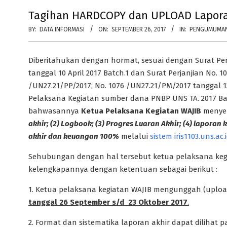
Tagihan HARDCOPY dan UPLOAD Lapora
BY:
DATA INFORMASI
ON:
SEPTEMBER 26, 2017
IN:
PENGUMUMA
Diberitahukan dengan hormat, sesuai dengan Surat Pe
tanggal 10 April 2017 Batch.1 dan Surat Perjanjian No. 
/UN27.21/PP/2017; No. 1076 /UN27.21/PM/2017 tanggal 
Pelaksana Kegiatan sumber dana PNBP UNS TA. 2017 Bat
bahwasannya
Ketua Pelaksana Kegiatan WAJIB
menye
akhir; (2) Logbook; (3) Progres Luaran Akhir; (4) laporan
akhir dan keuangan 100%
melalui
sistem iris1103.uns.ac.
Sehubungan dengan hal tersebut ketua pelaksana keg
kelengkapannya dengan ketentuan sebagai berikut :
1.
Ketua pelaksana kegiatan WAJIB mengunggah (upload) 
tanggal 26 September s/d 23 Oktober 2017
.
2.
Format dan sistematika laporan akhir dapat dilihat