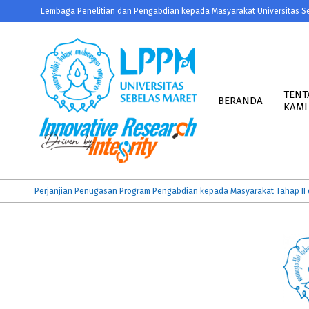
Skip
Lembaga Penelitian dan Pengabdian kepada Masyarakat Universitas S
to
content
Primary
Navigation
TENT
BERANDA
KAMI
Menu
LPPM
UNS
n Perjanjian Penugasan Program Pengabdian kepada Masyarakat Tahap II dan K