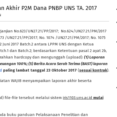
n Akhir P2M Dana PNBP UNS TA. 2017
N
rjanjian No.623/UN27.21/PP/2017; No.624/UN27.21/PM/2017
1073 /UN27.21/PP/2017; No. 1074 /UN27.21/PM/2017; No. 1075
12 Juni 2017 Batch.2 antara LPPM UNS dengan Ketua
ch.1 dan Batch.2; berdasarkan Ketentuan pasal 2 ayat 2b,
rahkan hardcopy dan mengunggah (upload):
(1) Laporan
 keuangan 100%; (5) Berita Acara Serah Terima (BAST) laporan
id
paling lambat tanggal 23 Oktober 2017
(
sesuai kontrak
).
iatan WAJIB menyampaikan laporan akhir beserta
file-file tersebut melalui sistem
iris1103.uns.ac.id
mulai
 pada buku panduan Pelaksanaan Penelitian dan