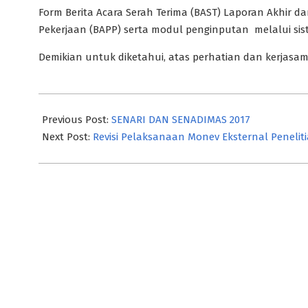
Form Berita Acara Serah Terima (BAST) Laporan Akhir d
Pekerjaan (BAPP) serta modul penginputan melalui sist
Demikian untuk diketahui, atas perhatian dan kerjasam
2017-
09-
Previous Post:
SENARI DAN SENADIMAS 2017
26
Next Post:
Revisi Pelaksanaan Monev Eksternal Peneliti