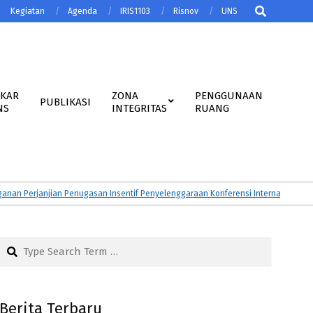
Search
Kegiatan
Agenda
IRIS1103
Risnov
UNS
AKAR
ZONA
PENGGUNAAN
PUBLIKASI
NS
INTEGRITAS
RUANG
erjanjian Penugasan Insentif Penyelenggaraan Konferensi Internasional Tahun
Search
Berita Terbaru