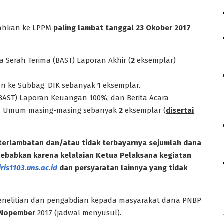
rahkan ke LPPM
paling lambat tanggal 23 Okober 2017
a Serah Terima (BAST) Laporan Akhir (
2
eksemplar)
an ke Subbag. DIK sebanyak
1
eksemplar.
(BAST) Laporan Keuangan 100%; dan Berita Acara
ag. Umum masing-masing sebanyak
2
eksemplar (
disertai
terlambatan dan/atau tidak terbayarnya sejumlah dana
sebabkan karena kelalaian Ketua Pelaksana kegiatan
iris1103.uns.ac.id
dan persyaratan lainnya yang tidak
 penelitian dan pengabdian kepada masyarakat dana PNBP
Nopember
2017 (jadwal menyusul).