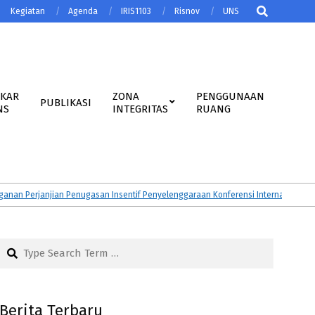
Search
Kegiatan
Agenda
IRIS1103
Risnov
UNS
AKAR
ZONA
PENGGUNAAN
PUBLIKASI
NS
INTEGRITAS
RUANG
Perjanjian Penugasan Insentif Penyelenggaraan Konferensi Internasional Tahun
Search
Berita Terbaru