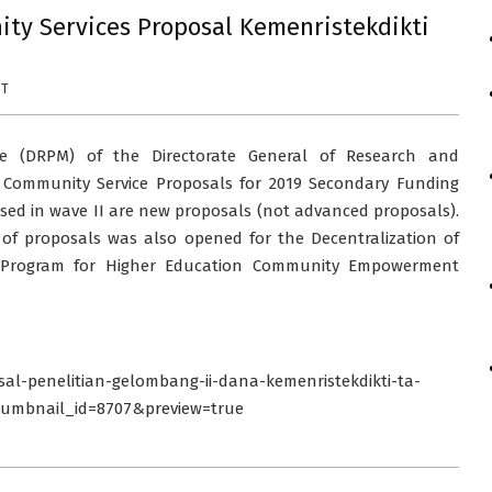
y Services Proposal Kemenristekdikti
NT
ce (DRPM) of the Directorate General of Research and
Community Service Proposals for 2019 Secondary Funding
osed in wave II are new proposals (not advanced proposals).
of proposals was also opened for the Decentralization of
p Program for Higher Education Community Empowerment
al-penelitian-gelombang-ii-dana-kemenristekdikti-ta-
humbnail_id=8707&preview=true