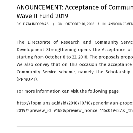
ANOUNCEMENT: Acceptance of Communit
Wave II Fund 2019
BY:
DATA INFORMASI
ON:
OKTOBER 10, 2018
IN:
ANNOUNCEME
The Directorate of Research and Community Servi
Development Strengthening opens the Acceptance of 
starting from October 8 to 22, 2018. The proposals prop
We also
convey that on this occasion the acceptance 
Community Service scheme, namely the Scholarshi
(PPMUPT).
For more information can visit the following page:
http://lppm.uns.ac.id/id/2018/10/10/penerimaan-propos
2019/?preview_id=9168&preview_nonce=115c019427&_t
2018-