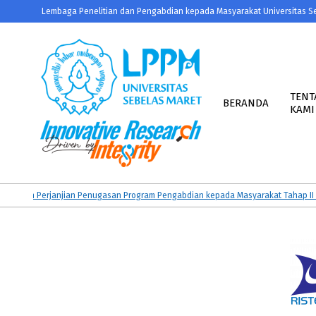
Skip
Lembaga Penelitian dan Pengabdian kepada Masyarakat Universitas S
to
content
Primary
Navigation
TENT
BERANDA
KAMI
Menu
LPPM
UNS
an Perjanjian Penugasan Program Pengabdian kepada Masyarakat Tahap II dan 