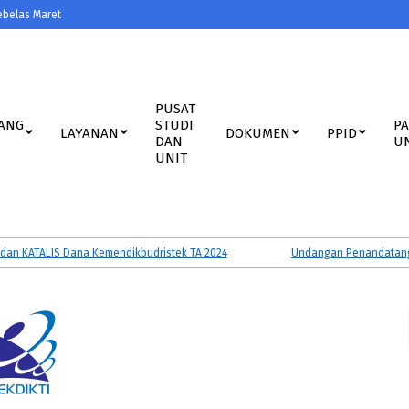
ebelas Maret
PUSAT
ANG
STUDI
P
LAYANAN
DOKUMEN
PPID
DAN
U
UNIT
KATALIS Dana Kemendikbudristek TA 2024
Undangan Penandatanganan 