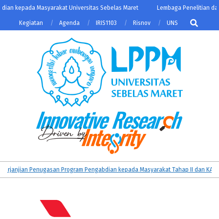
Skip
an kepada Masyarakat Universitas Sebelas Maret
Lembaga Penelitian dan 
to
Search
Kegiatan
Agenda
IRIS1103
Risnov
UNS
content
LPPM
Primary
anjian Penugasan Program Pengabdian kepada Masyarakat Tahap II dan KATALIS
UNS
Navigation
Menu