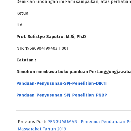
Demikian undangan ini kami sampaikan, atas perhatian
Ketua,
ttd
Prof. Sulistyo Saputro, M.Si, Ph.D
NIP. 19680904199403 1 001
Catatan :
Dimohon membawa buku panduan Pertanggungjawaban 
Panduan-Penyusunan-SPJ-Penelitian-DIKTI
Panduan-Penyusunan-SPJ-Penelitian-PNBP
2019-
04-
Previous Post:
PENGUMUMAN : Penerima Pendanaan Prog
30
Masyarakat Tahun 2019