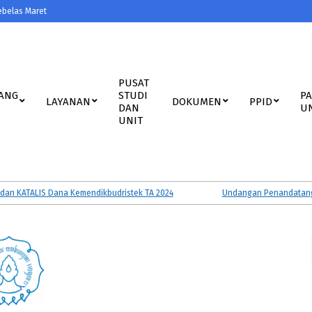
ebelas Maret
PUSAT
ANG
STUDI
P
LAYANAN
DOKUMEN
PPID
DAN
U
UNIT
KATALIS Dana Kemendikbudristek TA 2024
Undangan Penandatanganan 