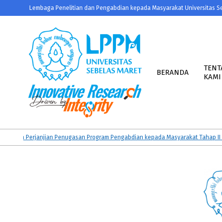
Skip
Lembaga Penelitian dan Pengabdian kepada Masyarakat Universitas S
to
content
Primary
Navigation
TENT
BERANDA
KAMI
Menu
LPPM
UNS
an Perjanjian Penugasan Program Pengabdian kepada Masyarakat Tahap II dan 