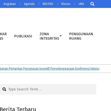
Search
Kegiatan
Agenda
IRIS1103
Risnov
UNS
AKAR
ZONA
PENGGUNAAN
PUBLIKASI
NS
INTEGRITAS
RUANG
Perjanjian Penugasan Insentif Penyelenggaraan Konferensi Internasional Tahun
Search
Berita Terbaru