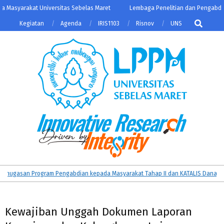
Skip
asyarakat Universitas Sebelas Maret
Lembaga Penelitian dan Pengabdian 
to
Search
Kegiatan
Agenda
IRIS1103
Risnov
UNS
content
LPPM
Primary
ugasan Program Pengabdian kepada Masyarakat Tahap II dan KATALIS Dana Keme
UNS
Navigation
Menu
Kewajiban Unggah Dokumen Laporan