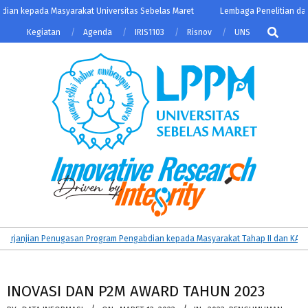
Skip
n kepada Masyarakat Universitas Sebelas Maret
Lembaga Penelitian dan P
to
Search
Kegiatan
Agenda
IRIS1103
Risnov
UNS
content
LPPM
Primary
anjian Penugasan Program Pengabdian kepada Masyarakat Tahap II dan KATALIS
UNS
Navigation
Menu
INOVASI DAN P2M AWARD TAHUN 2023