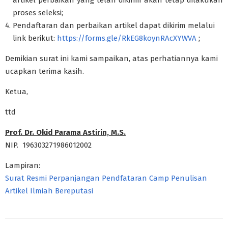
artikel perbaikan yang telah dikirim akan tetap dilakukan
proses seleksi;
Pendaftaran dan perbaikan artikel dapat dikirim melalui
link berikut:
https://forms.gle/RkEG8koynRAcXYWVA
;
Demikian surat ini kami sampaikan, atas perhatiannya kami
ucapkan terima kasih.
Ketua,
ttd
Prof. Dr. Okid Parama Astirin, M.S
.
NIP. 196303271986012002
Lampiran:
Surat Resmi Perpanjangan Pendfataran Camp Penulisan
Artikel Ilmiah Bereputasi
2023-