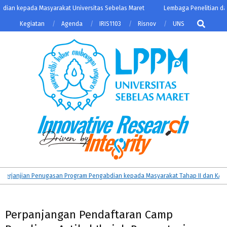
Skip
an kepada Masyarakat Universitas Sebelas Maret
Lembaga Penelitian dan 
to
Search
Kegiatan
Agenda
IRIS1103
Risnov
UNS
content
LPPM
Primary
janjian Penugasan Program Pengabdian kepada Masyarakat Tahap II dan KATALIS
UNS
Navigation
Menu
Perpanjangan Pendaftaran Camp