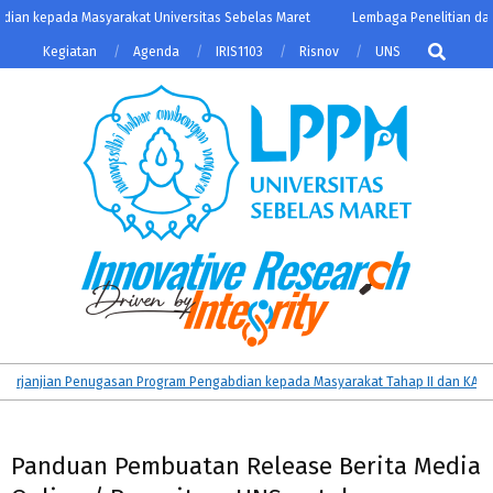
Skip
an kepada Masyarakat Universitas Sebelas Maret
Lembaga Penelitian dan P
to
Search
Kegiatan
Agenda
IRIS1103
Risnov
UNS
content
LPPM
Primary
anjian Penugasan Program Pengabdian kepada Masyarakat Tahap II dan KATALIS
UNS
Navigation
Menu
Panduan Pembuatan Release Berita Media