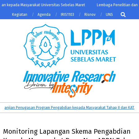
Skip
 kepada Masyarakat Universitas Sebelas Maret
Lembaga Penelitian dan Pe
to
Search
Kegiatan
Agenda
IRIS1103
Risnov
UNS
content
LPPM
Primary
njian Penugasan Program Pengabdian kepada Masyarakat Tahap II dan KATALIS D
UNS
Navigation
Menu
Monitoring Lapangan Skema Pengabdian