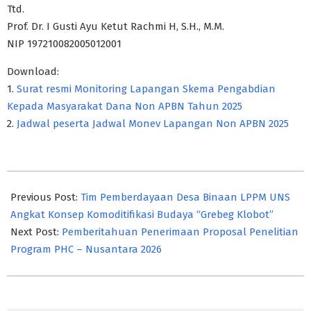
Ttd.
Prof. Dr. I Gusti Ayu Ketut Rachmi H, S.H., M.M.
NIP 197210082005012001
Download:
1.
Surat resmi Monitoring Lapangan Skema Pengabdian
Kepada Masyarakat Dana Non APBN Tahun 2025
2.
Jadwal peserta Jadwal Monev Lapangan Non APBN 2025
2025-
08-
Previous Post:
Tim Pemberdayaan Desa Binaan LPPM UNS
28
Angkat Konsep Komoditifikasi Budaya “Grebeg Klobot”
Next Post:
Pemberitahuan Penerimaan Proposal Penelitian
Program PHC – Nusantara 2026