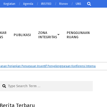
Search
Kegiatan
Agenda
IRIS1103
Risnov
UNS
AKAR
ZONA
PENGGUNAAN
PUBLIKASI
NS
INTEGRITAS
RUANG
erjanjian Penugasan Insentif Penyelenggaraan Konferensi Internasional Tahun
Search
Berita Terbaru