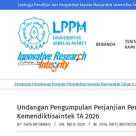
Skip
Lembaga Penelitian dan Pengabdian kepada Masyarakat Universitas S
to
content
Primary
Navigation
TENT
BERANDA
KAMI
Menu
LPPM
UNS
n Perjanjian Penugasan Program Pengabdian kepada Masyarakat Tahap II dan K
Undangan Pengumpulan Perjanjian Pe
Kemendiktisaintek TA 2026
BY:
DATA INFORMASI
ON:
MEI 8, 2026
IN:
2026
,
DIKTI
,
INVITATIO