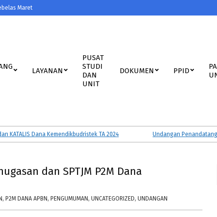
ebelas Maret
PUSAT
ANG
STUDI
P
LAYANAN
DOKUMEN
PPID
DAN
U
UNIT
ATALIS Dana Kemendikbudristek TA 2024
Undangan Penandatanganan P
nugasan dan SPTJM P2M Dana
N
,
P2M DANA APBN
,
PENGUMUMAN
,
UNCATEGORIZED
,
UNDANGAN