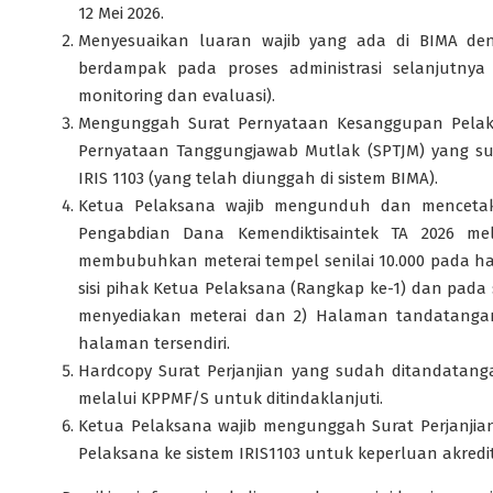
12 Mei 2026.
Menyesuaikan luaran wajib yang ada di BIMA den
berdampak pada proses administrasi selanjutny
monitoring dan evaluasi).
Mengunggah Surat Pernyataan Kesanggupan Pelak
Pernyataan Tanggungjawab Mutlak (SPTJM) yang sud
IRIS 1103 (yang telah diunggah di sistem BIMA).
Ketua Pelaksana wajib mengunduh dan mencetak 
Pengabdian Dana Kemendiktisaintek TA 2026 mel
membubuhkan meterai tempel senilai 10.000 pada h
sisi pihak Ketua Pelaksana (Rangkap ke-1) dan pada 
menyediakan meterai dan 2) Halaman tandatangan
halaman tersendiri.
Hardcopy Surat Perjanjian yang sudah ditandatan
melalui KPPMF/S untuk ditindaklanjuti.
Ketua Pelaksana wajib mengunggah Surat Perjanji
Pelaksana ke sistem IRIS1103 untuk keperluan akredit