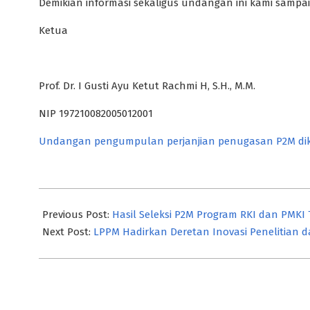
Demikian informasi sekaligus undangan ini kami sampai
Ketua
Prof. Dr. I Gusti Ayu Ketut Rachmi H, S.H., M.M.
NIP 197210082005012001
Undangan pengumpulan perjanjian penugasan P2M dik
2026-
05-
Previous Post:
Hasil Seleksi P2M Program RKI dan PMKI
08
Next Post:
LPPM Hadirkan Deretan Inovasi Penelitian 