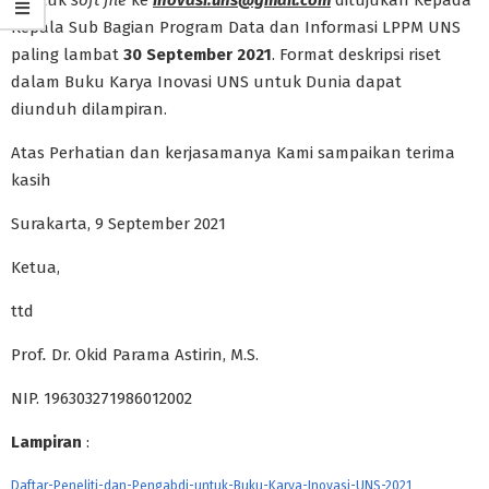
bentuk
soft file
ke
inovasi.uns@gmail.com
ditujukan Kepada
Kepala Sub Bagian Program Data dan Informasi LPPM UNS
paling lambat
30 September 2021
. Format deskripsi riset
dalam Buku Karya Inovasi UNS untuk Dunia dapat
diunduh dilampiran.
Atas Perhatian dan kerjasamanya Kami sampaikan terima
kasih
Surakarta, 9 September 2021
Ketua,
ttd
Prof
.
Dr. Okid Parama Astirin, M.S.
NIP. 196303271986012002
Lampiran
:
Daftar-Peneliti-dan-Pengabdi-untuk-Buku-Karya-Inovasi-UNS-2021