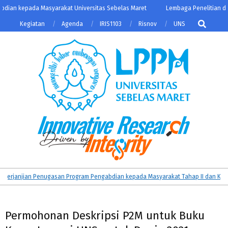
Skip
ian kepada Masyarakat Universitas Sebelas Maret
Lembaga Penelitian dan
to
Search
Kegiatan
Agenda
IRIS1103
Risnov
UNS
content
LPPM
Primary
janjian Penugasan Program Pengabdian kepada Masyarakat Tahap II dan KATALI
UNS
Navigation
Menu
Permohonan Deskripsi P2M untuk Buku