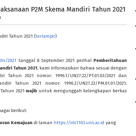
aksanaan P2M Skema Mandiri Tahun 2021
N
iri Tahun 2021 (
terlampir
)
.04/2021
tanggal 8 September 2021 perihal
Pemberitahuan
andiri
Tahun 2021
, kami informasikan bahwa sesuai dengan
ri Tahun 2021 nomor: 1996.1/UN27.22/PT.01.03/2021 dan
diri Tahun 2021 nomor: 1996.2/UN27.22/PM.01.01/2021,
 Tahun 2021
wajib
untuk mengunggah kelengkapan berkas
agai berikut:
poran Kemajuan
di laman
https://iris1103.uns.ac.id
yang