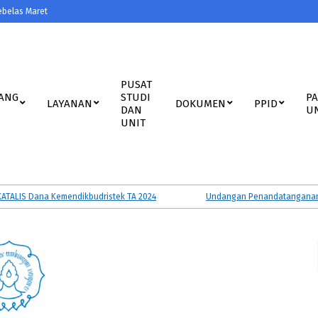
ebelas Maret
PUSAT
ANG
STUDI
P
LAYANAN
DOKUMEN
PPID
DAN
U
UNIT
IS Dana Kemendikbudristek TA 2024
Undangan Penandatanganan Perja