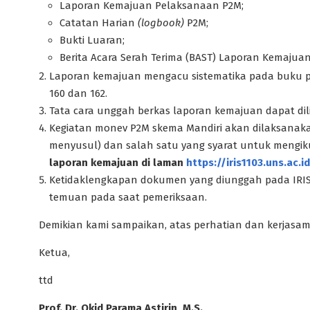
Laporan Kemajuan Pelaksanaan P2M;
Catatan Harian
(logbook)
P2M;
Bukti Luaran;
Berita Acara Serah Terima (BAST) Laporan Kemajua
Laporan kemajuan mengacu sistematika pada buku p
160 dan 162.
Tata cara unggah berkas laporan kemajuan dapat dil
Kegiatan monev P2M skema Mandiri akan dilaksana
menyusul) dan salah satu yang syarat untuk mengi
laporan kemajuan di laman
https://iris1103.uns.ac.id
Ketidaklengkapan dokumen yang diunggah pada IRIS11
temuan pada saat pemeriksaan.
Demikian kami sampaikan, atas perhatian dan kerjasam
Ketua,
ttd
Prof. Dr. Okid Parama Astirin, M.S.