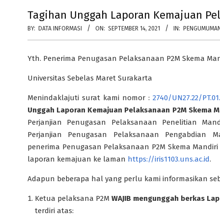
Tagihan Unggah Laporan Kemajuan Pel
BY:
DATA INFORMASI
ON:
SEPTEMBER 14, 2021
IN:
PENGUMUMA
Yth. Penerima Penugasan Pelaksanaan P2M Skema Mand
Universitas Sebelas Maret Surakarta
Menindaklajuti surat kami nomor :
2740/UN27.22/PT.01
Unggah Laporan Kemajuan
Pe
laksanaan P2M Skema M
Perjanjian Penugasan Pelaksanaan Penelitian Mandi
Perjanjian Penugasan Pelaksanaan Pengabdian Man
penerima Penugasan Pelaksanaan P2M Skema Mandiri
laporan kemajuan ke laman
https://iris1103.uns.ac.id
.
Adapun beberapa hal yang perlu kami informasikan seb
Ketua pelaksana P2M
WAJIB mengunggah berkas La
terdiri atas: