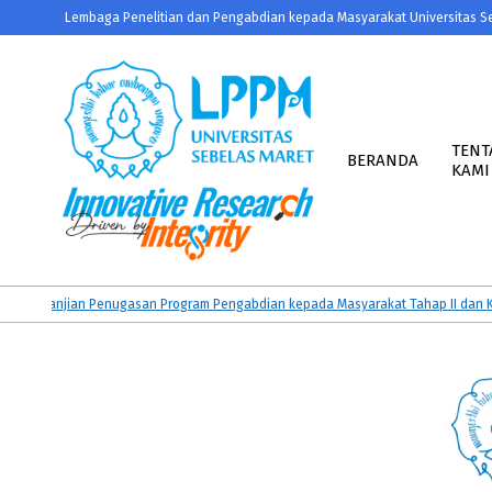
Skip
Lembaga Penelitian dan Pengabdian kepada Masyarakat Universitas S
to
content
Primary
Navigation
TENT
BERANDA
KAMI
Menu
LPPM
UNS
rjanjian Penugasan Program Pengabdian kepada Masyarakat Tahap II dan KATAL