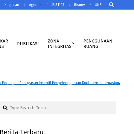
Search
Kegiatan
Agenda
IRIS1103
Risnov
UNS
AKAR
ZONA
PENGGUNAAN
PUBLIKASI
NS
INTEGRITAS
RUANG
njian Penugasan Insentif Penyelenggaraan Konferensi Internasional Tahun 202
Search
Berita Terbaru