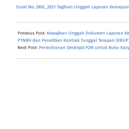
Surat No. 2802_2021 Tagihan Unggah Laporan Kemajuan
2021-
09-
Previous Post:
Kewajiban Unggah Dokumen Laporan Ke
14
PTNBH dan Penelitian Kontrak Tunggal Terapan (KRUPT)
Next Post:
Permohonan Deskripsi P2M untuk Buku Kary