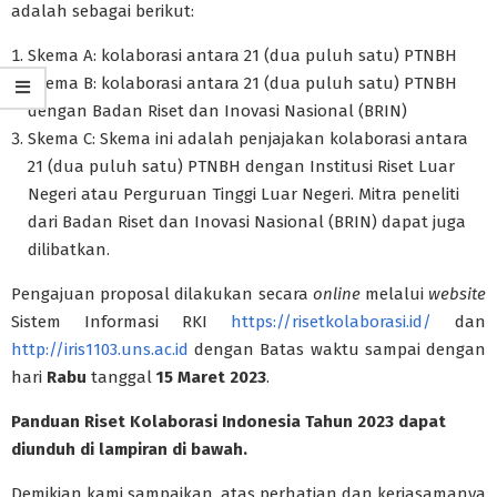
adalah sebagai berikut:
Skema A: kolaborasi antara 21 (dua puluh satu) PTNBH
Skema B: kolaborasi antara 21 (dua puluh satu) PTNBH
dengan Badan Riset dan Inovasi Nasional (BRIN)
Skema C: Skema ini adalah penjajakan kolaborasi antara
21 (dua puluh satu) PTNBH dengan Institusi Riset Luar
Negeri atau Perguruan Tinggi Luar Negeri. Mitra peneliti
dari Badan Riset dan Inovasi Nasional (BRIN) dapat juga
dilibatkan.
Pengajuan proposal dilakukan secara
online
melalui
website
Sistem Informasi RKI
https://risetkolaborasi.id/
dan
http://iris1103.uns.ac.id
dengan Batas waktu sampai dengan
hari
Rabu
tanggal
15
Maret 202
3
.
Panduan Riset Kolaborasi Indonesia Tahun 2023 dapat
diunduh di lampiran di bawah.
Demikian kami sampaikan, atas perhatian dan kerjasamanya