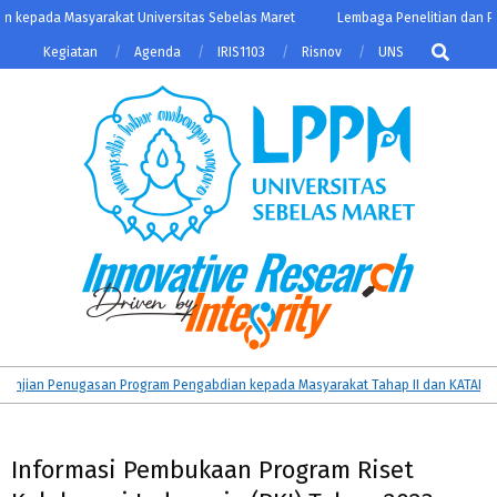
Skip
kepada Masyarakat Universitas Sebelas Maret
Lembaga Penelitian dan Peng
to
Search
Kegiatan
Agenda
IRIS1103
Risnov
UNS
content
LPPM
Primary
ian Penugasan Program Pengabdian kepada Masyarakat Tahap II dan KATALIS Da
UNS
Navigation
Menu
Informasi Pembukaan Program Riset