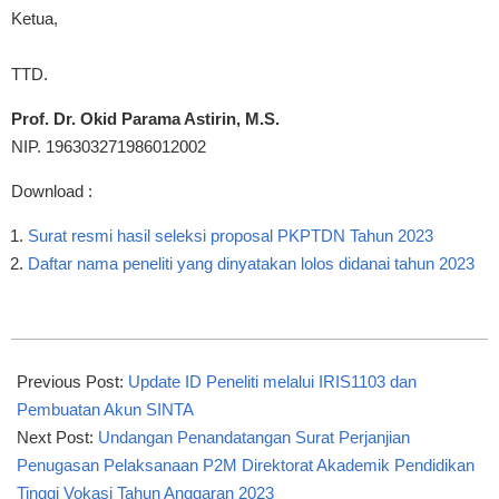
Ketua,
TTD.
Prof. Dr. Okid Parama Astirin, M.S.
NIP. 196303271986012002
Download :
Surat resmi hasil seleksi proposal PKPTDN Tahun 2023
Daftar nama peneliti yang dinyatakan lolos didanai tahun 2023
2023-
07-
Previous Post:
Update ID Peneliti melalui IRIS1103 dan
04
Pembuatan Akun SINTA
Next Post:
Undangan Penandatangan Surat Perjanjian
Penugasan Pelaksanaan P2M Direktorat Akademik Pendidikan
Tinggi Vokasi Tahun Anggaran 2023