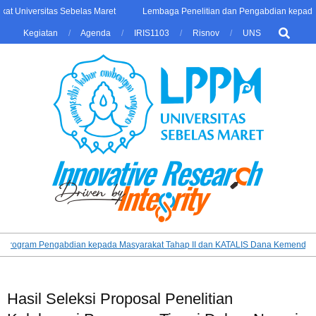
Skip
 Universitas Sebelas Maret
Lembaga Penelitian dan Pengabdian kepada Ma
to
Search
Kegiatan
Agenda
IRIS1103
Risnov
UNS
content
LPPM
Primary
ogram Pengabdian kepada Masyarakat Tahap II dan KATALIS Dana Kemendikbudr
UNS
Navigation
Menu
Hasil Seleksi Proposal Penelitian