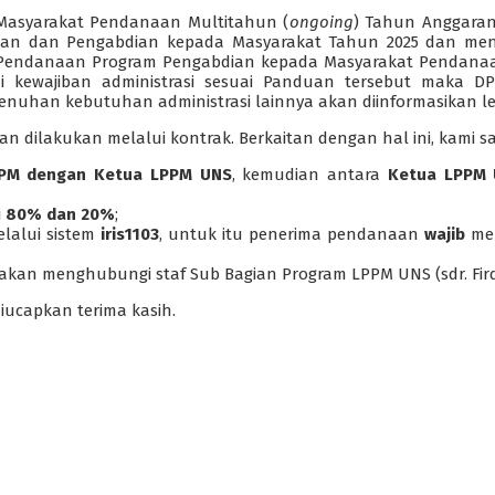
Masyarakat Pendanaan Multitahun (
ongoing
) Tahun Anggaran
ian dan Pengabdian kepada Masyarakat Tahun 2025 dan menye
a Pendanaan Program Pengabdian kepada Masyarakat Pendanaa
hi kewajiban administrasi sesuai Panduan tersebut maka
nuhan kebutuhan administrasi lainnya akan diinformasikan leb
dilakukan melalui kontrak. Berkaitan dengan hal ini, kami sa
PM dengan Ketua LPPM UNS
, kemudian antara
Ketua LPPM
i
80% dan 20%
;
lalui sistem
iris1103
, untuk itu penerima pendanaan
wajib
me
lakan menghubungi staf Sub Bagian Program LPPM UNS (sdr. Fird
iucapkan terima kasih.