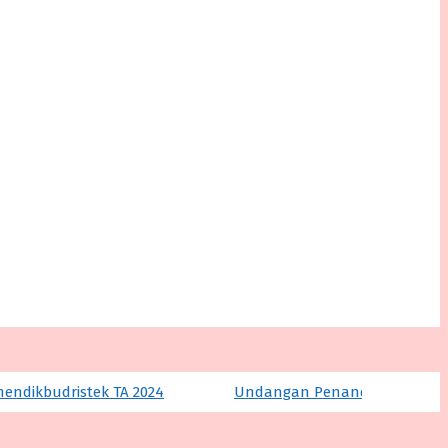
ndikbudristek TA 2024
Undangan Penandatanganan Pe