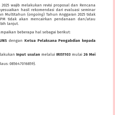
 2025 wajib melakukan revisi proposal dan Rencana
suaikan hasil rekomendasi dari evaluasi seminar
n Multitahun (
ongoing
) Tahun Anggaran 2025 tidak
 DPPM tidak akan mencairkan pendanaan dan/atau
ih lanjut.
mpaikan beberapa hal sebagai berikut:
 UNS
dengan
Ketua Pelaksana Pengabdian kepada
lakukan
Input usulan
melalui
IRIS1103
mulai
26 Mei
aus: 085647016859).