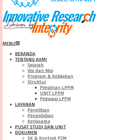
LPPM
Primary
MENU
Navigation
BERANDA
Menu
UNS
TENTANG KAMI
Sejarah
Visi dan Misi
Program & Kebijakan
Struktur
Pimpinan LPPM
UNIT LPPM
Pegawai LPPM
LAYANAN
Penelitian
Pengabdian
Kerjasama
PUSAT STUDI DAN UNIT
DOKUMEN
SK & Kontrak P2M