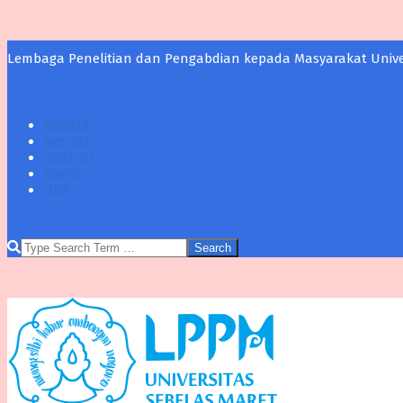
Skip
Lembaga Penelitian dan Pengabdian kepada Masyarakat Univer
to
content
Kegiatan
Agenda
IRIS1103
Risnov
UNS
Search