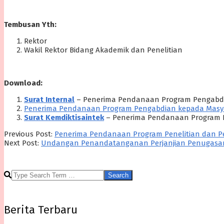
Tembusan Yth:
Rektor
Wakil Rektor Bidang Akademik dan Penelitian
Download:
Surat Internal
– Penerima Pendanaan Program Pengabdi
Penerima Pendanaan Program Pengabdian kepada Masy
Surat Kemdiktisaintek
– Penerima Pendanaan Program 
2025-
Previous Post:
Penerima Pendanaan Program Penelitian dan Pe
06-
Next Post:
Undangan Penandatanganan Perjanjian Penugasan 
03
Search
Berita Terbaru