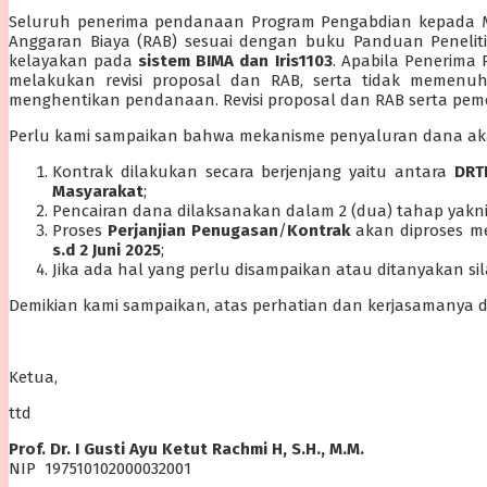
Seluruh penerima pendanaan Program Pengabdian kepada 
Anggaran Biaya (RAB) sesuai dengan buku Panduan Penelit
kelayakan pada
sistem BIMA dan Iris1103
. Apabila Penerim
melakukan revisi proposal dan RAB, serta tidak memenu
menghentikan pendanaan. Revisi proposal dan RAB serta peme
Perlu kami sampaikan bahwa mekanisme penyaluran dana akan 
Kontrak dilakukan secara berjenjang yaitu antara
DRT
Masyarakat
;
Pencairan dana dilaksanakan dalam 2 (dua) tahap yakn
Proses
Perjanjian Penugasan
/
Kontrak
akan diproses me
s.d 2 Juni 2025
;
Jika ada hal yang perlu disampaikan atau ditanyakan si
Demikian kami sampaikan, atas perhatian dan kerjasamanya d
Ketua,
ttd
Prof. Dr. I Gusti Ayu Ketut Rachmi H, S.H., M.M.
NIP 197510102000032001