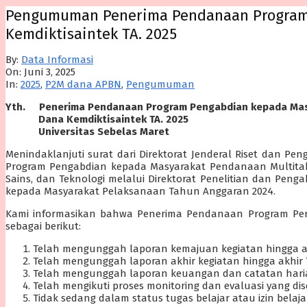
Pengumuman Penerima Pendanaan Program 
Kemdiktisaintek TA. 2025
By:
Data Informasi
On:
Juni 3, 2025
In:
2025
,
P2M dana APBN
,
Pengumuman
Yth. Penerima Pendanaan Program Pengabdian kepada Mas
Dana Kemdiktisaintek TA. 2025
Universitas Sebelas Maret
Menindaklanjuti surat dari Direktorat Jenderal Riset dan
Program Pengabdian kepada Masyarakat Pendanaan Multitahu
Sains, dan Teknologi melalui Direktorat Penelitian dan Pe
kepada Masyarakat Pelaksanaan Tahun Anggaran 2024.
Kami informasikan bahwa Penerima Pendanaan Program Pen
sebagai berikut:
Telah mengunggah laporan kemajuan kegiatan hingga a
Telah mengunggah laporan akhir kegiatan hingga akhir
Telah mengunggah laporan keuangan dan catatan haria
Telah mengikuti proses monitoring dan evaluasi yang d
Tidak sedang dalam status tugas belajar atau izin belaj