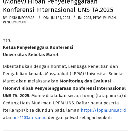
(Monev) Hibah Penyelenggaraan
Konferensi Internasional UNS TA.2025
BY:
DATA INFORMASI
ON:
JULI 31, 2025
IN:
2025
,
PENGUMUMAN
,
PENGUMUMAN
Yth.
Ketua Penyelenggara Konferensi
Universitas Sebelas Maret
Diberitahukan dengan hormat, Lembaga Penelitian dan
Pengabdian kepada Masyarakat (LPPM) Universitas Sebelas
Maret akan melaksanakan
Monitoring dan Evaluasi
(Monev) Hibah Penyelenggaraan Konferensi Internasional
UNS TA. 2025
. Monev dilakukan secara luring (tatap muka) di
Gedung Haris Mudjiman LPPM UNS. Daftar nama peserta
(terlampir) bisa diunduh pada laman
https://lppm.uns.ac.id
atau
iris1103.uns.ac.id
dengan jadwal sebagai berikut: