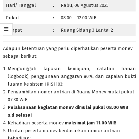
Hari/ Tanggal
:
Rabu, 06 Agustus 2025
Pukul
:
08.00 – 12.00 WIB
Tempat
:
Ruang Sidang 3 Lantai 2
Adapun ketentuan yang perlu diperhatikan peserta monev
sebagai berikut:
Mengunggah laporan kemajuan, catatan harian
(logbook), penggunaan anggaran 80%, dan capaian bukti
luaran ke sistem IRIS1103;
Pengambilan nomor antrian di Ruang Monev mulai pukul
07.30 WIB;
Pelaksanaan kegiatan monev dimulai pukul 08.00 WIB
s.d selesai
;
Kehadiran peserta monev
maksimal jam 11.00 WIB
;
Urutan peserta monev berdasarkan nomor antrian
kehadiran;