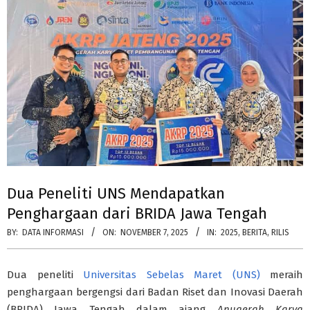
Dua Peneliti UNS Mendapatkan
Penghargaan dari BRIDA Jawa Tengah
BY:
DATA INFORMASI
ON:
NOVEMBER 7, 2025
IN:
2025
,
BERITA
,
RILIS
Dua peneliti
Universitas Sebelas Maret (UNS)
meraih
penghargaan bergengsi dari Badan Riset dan Inovasi Daerah
(BRIDA) Jawa Tengah dalam ajang
Anugerah Karya