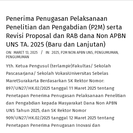
Penerima Penugasan Pelaksanaan
Penelitian dan Pengabdian (P2M) serta
Revisi Proposal dan RAB dana Non APBN
UNS TA. 2025 (Baru dan Lanjutan)
2025-
ON:
MARET 13, 2025
IN:
2025
,
P2M NON APBN UNS
,
PENGUMUMAN
,
PENGUMUMAN
03-
Yth. Ketua Pengusul (terlampir)Fakultas/ Sekolah
13
Pascasarjana/ Sekolah VokasiUniversitas Sebelas
MaretSurakarta Berdasarkan SK Rektor Nomor:
897/UN27/HK.02/2025 tanggal 11 Maret 2025 tentang
Penetapan Penerima Penugasan Pelaksanaan Penelitian
dan Pengabdian kepada Masyarakat Dana Non APBN
UNS Tahun 2025, dan SK Rektor Nomor
909/UN27/HK.02/2025 tanggal 12 Maret 2025 tentang
Penetapan Penerima Penugasan Inovasi dan