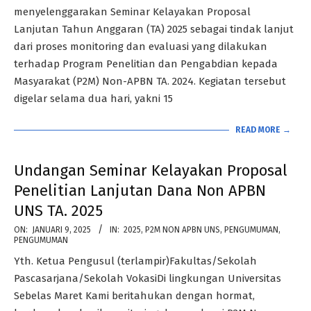
menyelenggarakan Seminar Kelayakan Proposal
Lanjutan Tahun Anggaran (TA) 2025 sebagai tindak lanjut
dari proses monitoring dan evaluasi yang dilakukan
terhadap Program Penelitian dan Pengabdian kepada
Masyarakat (P2M) Non-APBN TA. 2024. Kegiatan tersebut
digelar selama dua hari, yakni 15
READ MORE →
Undangan Seminar Kelayakan Proposal
Penelitian Lanjutan Dana Non APBN
UNS TA. 2025
2025-
ON:
JANUARI 9, 2025
IN:
2025
,
P2M NON APBN UNS
,
PENGUMUMAN
,
PENGUMUMAN
01-
Yth. Ketua Pengusul (terlampir)Fakultas/Sekolah
09
Pascasarjana/Sekolah VokasiDi lingkungan Universitas
Sebelas Maret Kami beritahukan dengan hormat,