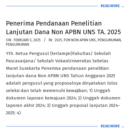
READ MORE →
Penerima Pendanaan Penelitian
Lanjutan Dana Non APBN UNS TA. 2025
2025-
ON:
FEBRUARI 3, 2025
IN:
2025
,
P2M NON APBN UNS
,
PENGUMUMAN
,
PENGUMUMAN
02-
Yth. Ketua Pengusul (terlampir)Fakultas/ Sekolah
03
Pascasarjana/ Sekolah VokasiUniversitas Sebelas
Maret Surakarta Penerima pendanaan penelitian
lanjutan dana Non APBN UNS Tahun Anggaran 2025
adalah pengusul yang proposalnya dinyatakan lolos
seleksi dan telah memenuhi kewajiban; 1) Unggah
dokumen laporan kemajuan 2024; 2) Unggah dokumen
laporan akhir 2024; 3) Unggah proposal lanjutan 2024-
2025; 4)
READ MORE →