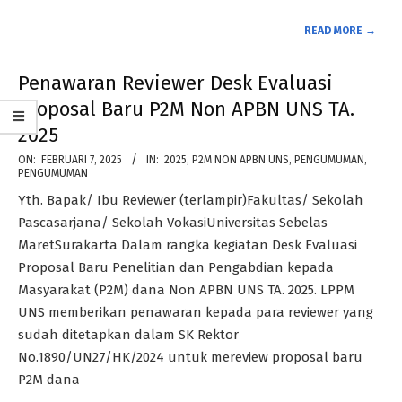
READ MORE →
Penawaran Reviewer Desk Evaluasi
Proposal Baru P2M Non APBN UNS TA.
2025
2025-
ON:
FEBRUARI 7, 2025
IN:
2025
,
P2M NON APBN UNS
,
PENGUMUMAN
,
PENGUMUMAN
02-
Yth. Bapak/ Ibu Reviewer (terlampir)Fakultas/ Sekolah
07
Pascasarjana/ Sekolah VokasiUniversitas Sebelas
MaretSurakarta Dalam rangka kegiatan Desk Evaluasi
Proposal Baru Penelitian dan Pengabdian kepada
Masyarakat (P2M) dana Non APBN UNS TA. 2025. LPPM
UNS memberikan penawaran kepada para reviewer yang
sudah ditetapkan dalam SK Rektor
No.1890/UN27/HK/2024 untuk mereview proposal baru
P2M dana