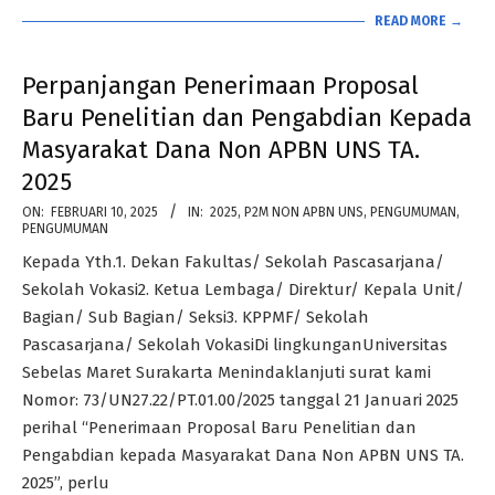
READ MORE →
Perpanjangan Penerimaan Proposal
Baru Penelitian dan Pengabdian Kepada
Masyarakat Dana Non APBN UNS TA.
2025
2025-
ON:
FEBRUARI 10, 2025
IN:
2025
,
P2M NON APBN UNS
,
PENGUMUMAN
,
PENGUMUMAN
02-
Kepada Yth.1. Dekan Fakultas/ Sekolah Pascasarjana/
10
Sekolah Vokasi2. Ketua Lembaga/ Direktur/ Kepala Unit/
Bagian/ Sub Bagian/ Seksi3. KPPMF/ Sekolah
Pascasarjana/ Sekolah VokasiDi lingkunganUniversitas
Sebelas Maret Surakarta Menindaklanjuti surat kami
Nomor: 73/UN27.22/PT.01.00/2025 tanggal 21 Januari 2025
perihal “Penerimaan Proposal Baru Penelitian dan
Pengabdian kepada Masyarakat Dana Non APBN UNS TA.
2025”, perlu