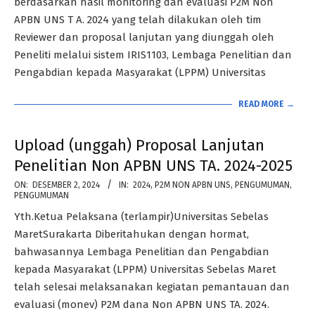
berdasarkan hasil monitoring dan evaluasi P2M Non
APBN UNS T A. 2024 yang telah dilakukan oleh tim
Reviewer dan proposal lanjutan yang diunggah oleh
Peneliti melalui sistem IRIS1103, Lembaga Penelitian dan
Pengabdian kepada Masyarakat (LPPM) Universitas
READ MORE →
Upload (unggah) Proposal Lanjutan
Penelitian Non APBN UNS TA. 2024-2025
2024-
ON:
DESEMBER 2, 2024
IN:
2024
,
P2M NON APBN UNS
,
PENGUMUMAN
,
PENGUMUMAN
12-
Yth.Ketua Pelaksana (terlampir)Universitas Sebelas
02
MaretSurakarta Diberitahukan dengan hormat,
bahwasannya Lembaga Penelitian dan Pengabdian
kepada Masyarakat (LPPM) Universitas Sebelas Maret
telah selesai melaksanakan kegiatan pemantauan dan
evaluasi (monev) P2M dana Non APBN UNS TA. 2024.