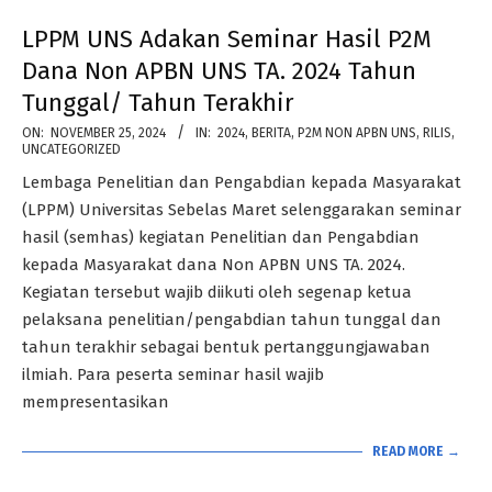
LPPM UNS Adakan Seminar Hasil P2M
Dana Non APBN UNS TA. 2024 Tahun
Tunggal/ Tahun Terakhir
2024-
ON:
NOVEMBER 25, 2024
IN:
2024
,
BERITA
,
P2M NON APBN UNS
,
RILIS
,
UNCATEGORIZED
11-
Lembaga Penelitian dan Pengabdian kepada Masyarakat
25
(LPPM) Universitas Sebelas Maret selenggarakan seminar
hasil (semhas) kegiatan Penelitian dan Pengabdian
kepada Masyarakat dana Non APBN UNS TA. 2024.
Kegiatan tersebut wajib diikuti oleh segenap ketua
pelaksana penelitian/pengabdian tahun tunggal dan
tahun terakhir sebagai bentuk pertanggungjawaban
ilmiah. Para peserta seminar hasil wajib
mempresentasikan
READ MORE →