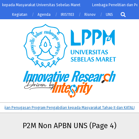
Skip
ada Masyarakat Universitas Sebelas Maret
Lembaga Penelitian dan Pengabd
to
Search
Kegiatan
Agenda
IRIS1103
Risnov
UNS
content
LPPM
Primary
 Penugasan Program Pengabdian kepada Masyarakat Tahap II dan KATALIS Dana 
UNS
Navigation
Menu
P2M Non APBN UNS
(Page 4)