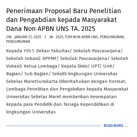
Penerimaan Proposal Baru Penelitian
dan Pengabdian kepada Masyarakat
Dana Non APBN UNS TA. 2025
2025-
ON:
JANUARI 21, 2025
IN:
2025
,
P2M NON APBN UNS
,
PENGUMUMAN
,
PENGUMUMAN
01-
Kepada Yth.1. Dekan Fakultas/ Sekolah Pascasarjana/
21
Sekolah Vokasi2. KPPMF/ Sekolah Pascasarjana/ Sekolah
Vokasi3. Ketua Lembaga/ Kepala Divisi/ UPT/ Unit/
Bagian/ Sub Bagian/ SeksiDi lingkungan Universitas
Sebelas MaretSurakarta Diberitahukan dengan hormat,
Lembaga Penelitian dan Pengabdian kepada Masyarakat
Universitas Sebelas Maret memberikan kesempatan
kepada para Pendidik dan Tenaga Kependidikan di
lingkungan Universitas
READ MORE →