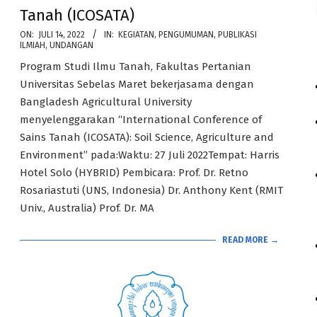
Tanah (ICOSATA)
2022-
ON:
JULI 14, 2022
IN:
KEGIATAN
,
PENGUMUMAN
,
PUBLIKASI
ILMIAH
,
UNDANGAN
07-
Program Studi Ilmu Tanah, Fakultas Pertanian
14
Universitas Sebelas Maret bekerjasama dengan
Bangladesh Agricultural University
menyelenggarakan “International Conference of
Sains Tanah (ICOSATA): Soil Science, Agriculture and
Environment” pada:Waktu: 27 Juli 2022Tempat: Harris
Hotel Solo (HYBRID) Pembicara: Prof. Dr. Retno
Rosariastuti (UNS, Indonesia) Dr. Anthony Kent (RMIT
Univ., Australia) Prof. Dr. MA
READ MORE →