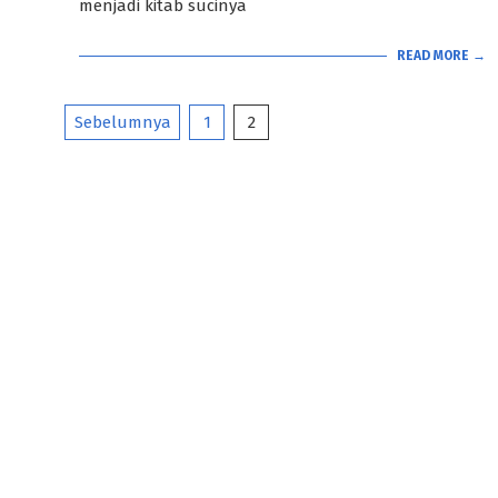
menjadi kitab sucinya
READ MORE →
Paginasi
Sebelumnya
1
2
pos