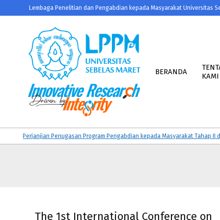
Skip
Lembaga Penelitian dan Pengabdian kepada Masyarakat Universitas S
to
content
Primary
Navigation
TENT
BERANDA
KAMI
Menu
LPPM
UNS
n Perjanjian Penugasan Program Pengabdian kepada Masyarakat Tahap II dan K
The 1st International Conference on