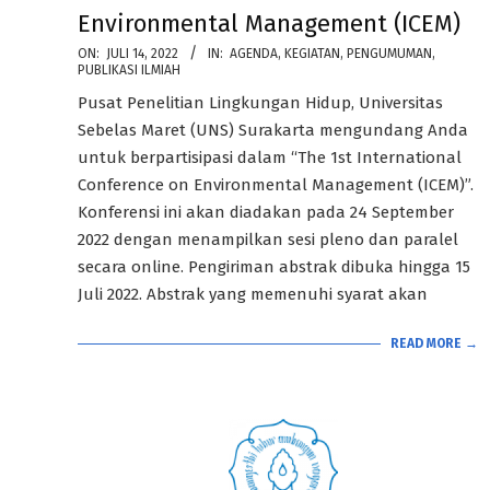
Environmental Management (ICEM)
2022-
ON:
JULI 14, 2022
IN:
AGENDA
,
KEGIATAN
,
PENGUMUMAN
,
PUBLIKASI ILMIAH
07-
Pusat Penelitian Lingkungan Hidup, Universitas
14
Sebelas Maret (UNS) Surakarta mengundang Anda
untuk berpartisipasi dalam “The 1st International
Conference on Environmental Management (ICEM)”.
Konferensi ini akan diadakan pada 24 September
2022 dengan menampilkan sesi pleno dan paralel
secara online. Pengiriman abstrak dibuka hingga 15
Juli 2022. Abstrak yang memenuhi syarat akan
READ MORE →