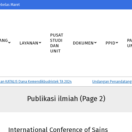
ebelas Maret
PUSAT
ANG
STUDI
P
LAYANAN
DOKUMEN
PPID
DAN
U
UNIT
ATALIS Dana Kemendikbudristek TA 2024
Undangan Penandatanganan P
Publikasi ilmiah
(Page 2)
International Conference of Sains