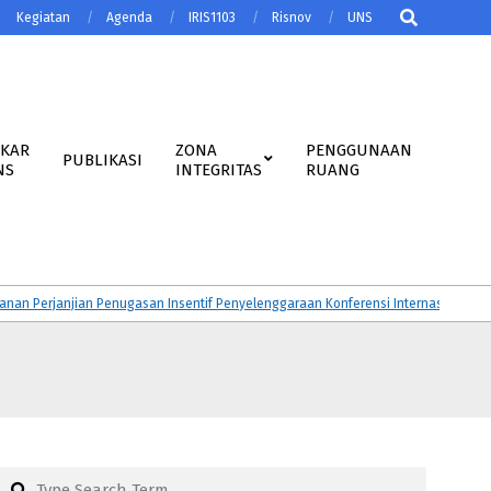
Search
Kegiatan
Agenda
IRIS1103
Risnov
UNS
AKAR
ZONA
PENGGUNAAN
PUBLIKASI
NS
INTEGRITAS
RUANG
erjanjian Penugasan Insentif Penyelenggaraan Konferensi Internasional Tahun 
Search