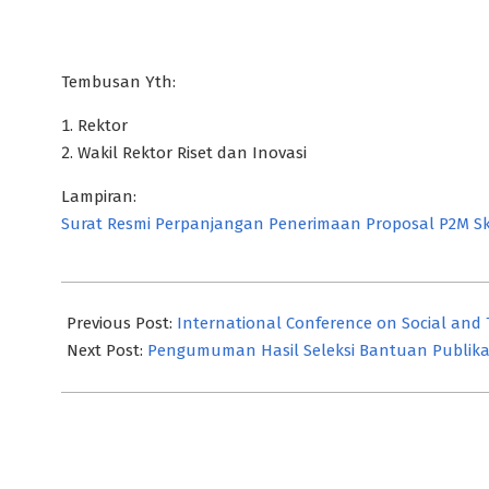
Tembusan Yth:
Rektor
Wakil Rektor Riset dan Inovasi
Lampiran:
Surat Resmi Perpanjangan Penerimaan Proposal P2M S
2023-
05-
Previous Post:
International Conference on Social and T
01
Next Post:
Pengumuman Hasil Seleksi Bantuan Publikas