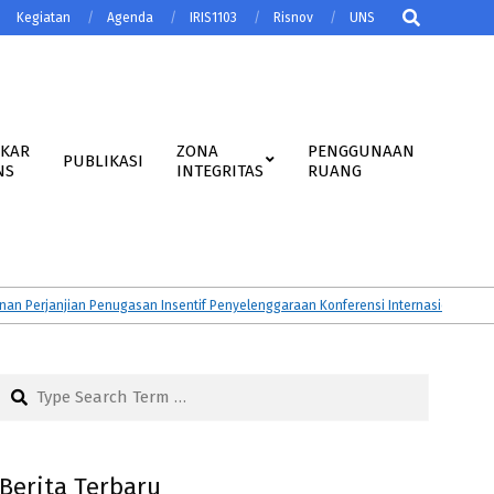
Search
Kegiatan
Agenda
IRIS1103
Risnov
UNS
AKAR
ZONA
PENGGUNAAN
PUBLIKASI
NS
INTEGRITAS
RUANG
janjian Penugasan Insentif Penyelenggaraan Konferensi Internasional Tahun 2
Search
Berita Terbaru