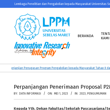
Skip
Lembaga Penelitian dan Pengabdian kepada Masyarakat Universitas S
to
content
Primary
Navigation
TENT
BERANDA
KAMI
Menu
LPPM
UNS
 Perjanjian Penugasan Program Pengabdian kepada Masyarakat Tahap II dan KAT
Perpanjangan Penerimaan Proposal P2
BY:
DATA INFORMASI
ON:
MEI 1, 2023
IN:
2023
,
PENGUMUMAN
Kepada Yth. Dekan Fakultas/Sekolah Pascasarjana/