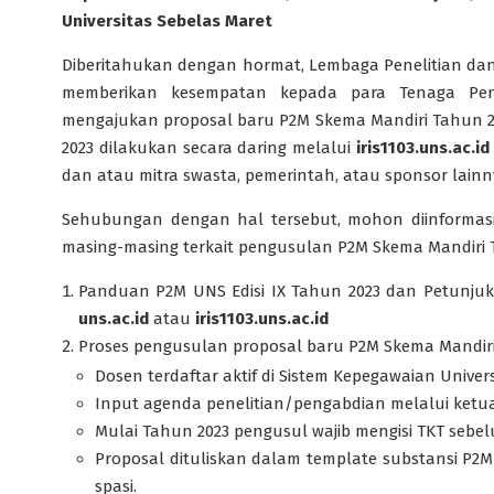
Universitas Sebelas Maret
Diberitahukan dengan hormat, Lembaga Penelitian dan
memberikan kesempatan kepada para Tenaga Pend
mengajukan proposal baru P2M Skema Mandiri Tahun 2
2023 dilakukan secara daring melalui
iris1103.uns.ac.id
dan atau mitra swasta, pemerintah, atau sponsor lainn
Sehubungan dengan hal tersebut, mohon diinformasi
masing-masing terkait pengusulan P2M Skema Mandiri Ta
Panduan P2M UNS Edisi IX Tahun 2023 dan Petunjuk
uns.ac.id
atau
iris1103.uns.ac.id
Proses pengusulan proposal baru P2M Skema Mandiri
Dosen terdaftar aktif di Sistem Kepegawaian Univer
Input agenda penelitian/pengabdian melalui ketu
Mulai Tahun 2023 pengusul wajib mengisi TKT sebe
Proposal dituliskan dalam template substansi P2M 
spasi.