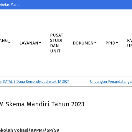
ebelas Maret
PUSAT
ANG
STUDI
P
LAYANAN
DOKUMEN
PPID
DAN
U
UNIT
ALIS Dana Kemendikbudristek TA 2024
Undangan Penandatanganan Per
M Skema Mandiri Tahun 2023
Sekolah Vokasi/KPPMF/SP/SV