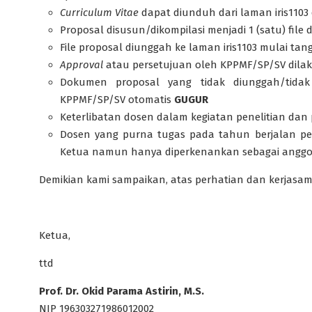
Curriculum Vitae
dapat diunduh dari laman iris1103
Proposal disusun/dikompilasi menjadi 1 (satu) file
File proposal diunggah ke laman iris1103 mulai tan
Approval
atau persetujuan oleh KPPMF/SP/SV dila
Dokumen proposal yang tidak diunggah/tidak
KPPMF/SP/SV otomatis
GUGUR
Keterlibatan dosen dalam kegiatan penelitian dan
Dosen yang purna tugas pada tahun berjalan pen
Ketua namun hanya diperkenankan sebagai anggo
Demikian kami sampaikan, atas perhatian dan kerjasam
Ketua,
ttd
Prof. Dr. Okid Parama Astirin, M.S.
NIP 196303271986012002