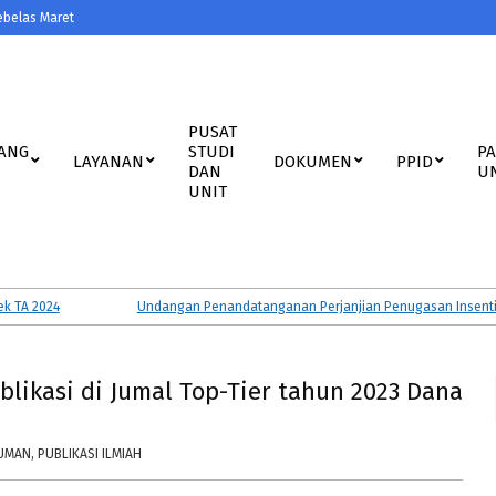
ebelas Maret
PUSAT
ANG
STUDI
P
LAYANAN
DOKUMEN
PPID
DAN
U
UNIT
A 2024
Undangan Penandatanganan Perjanjian Penugasan Insentif Pe
likasi di Jumal Top-Tier tahun 2023 Dana
UMAN
,
PUBLIKASI ILMIAH