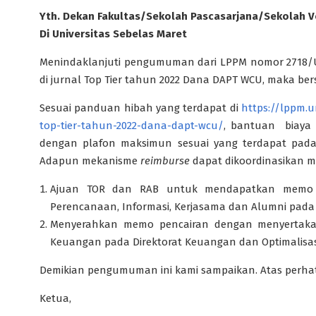
Yth. Dekan Fakultas/Sekolah Pascasarjana/Sekolah V
Di Universitas Sebelas Maret
Menindaklanjuti pengumuman dari LPPM nomor 2718/UN
di jurnal Top Tier tahun 2022 Dana DAPT WCU, maka bers
Sesuai panduan hibah yang terdapat di
https://lppm.u
top-tier-tahun-2022-dana-dapt-wcu/
, bantuan biaya 
dengan plafon maksimun sesuai yang terdapat pad
Adapun mekanisme
reimburse
dapat dikoordinasikan 
Ajuan TOR dan RAB untuk mendapatkan memo 
Perencanaan, Informasi, Kerjasama dan Alumni pada 
Menyerahkan memo pencairan dengan menyerta
Keuangan pada Direktorat Keuangan dan Optimalisasi
Demikian pengumuman ini kami sampaikan. Atas perhat
Ketua,