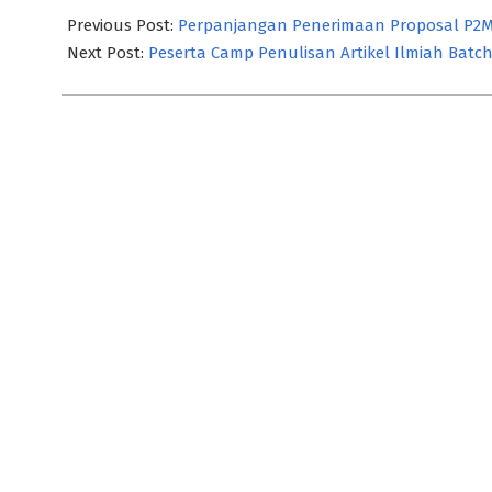
05-
Previous Post:
Perpanjangan Penerimaan Proposal P2M
02
Next Post:
Peserta Camp Penulisan Artikel Ilmiah Batch