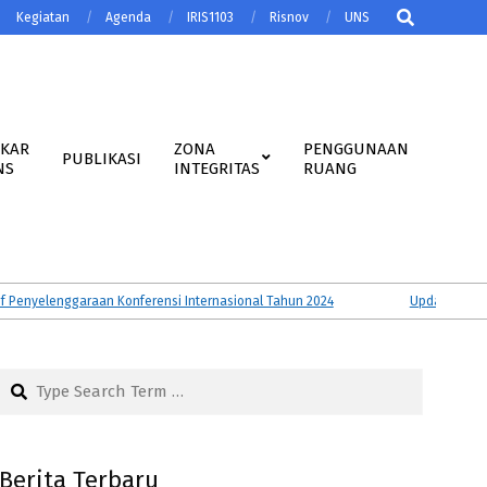
Search
Kegiatan
Agenda
IRIS1103
Risnov
UNS
AKAR
ZONA
PENGGUNAAN
PUBLIKASI
NS
INTEGRITAS
RUANG
nyelenggaraan Konferensi Internasional Tahun 2024
Update Luaran A
Search
Berita Terbaru