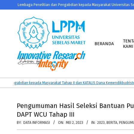
Skip
Lembaga Penelitian dan Pengabdian kepada Masyarakat Universitas S
to
content
Primary
Navigation
TENT
BERANDA
KAMI
Menu
LPPM
UNS
Pengabdian kepada Masyarakat Tahap II dan KATALIS Dana Kemendikbudristek T
Pengumuman Hasil Seleksi Bantuan Pub
DAPT WCU Tahap III
BY:
DATA INFORMASI
ON:
MEI 2, 2023
IN:
2023
,
BERITA
,
PENGUM