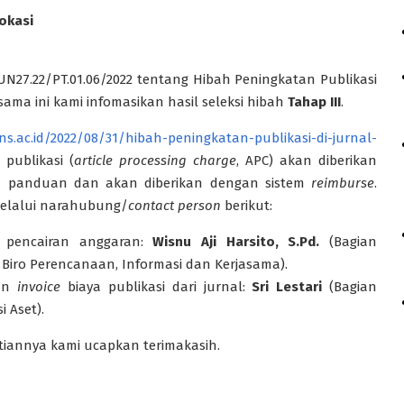
okasi
27.22/PT.01.06/2022 tentang Hibah Peningkatan Publikasi
ama ini kami infomasikan hasil seleksi hibah
Tahap III
.
ns.ac.id/2022/08/31/hibah-peningkatan-publikasi-di-jurnal-
publikasi (
article
processing charge
, APC) akan diberikan
a panduan dan akan diberikan dengan sistem
reimburse
.
melalui narahubung/
contact person
berikut:
pencairan anggaran:
Wisnu Aji Harsito, S.Pd.
(Bagian
Biro Perencanaan, Informasi dan Kerjasama).
kan
invoice
biaya publikasi dari jurnal:
Sri Lestari
(Bagian
 Aset).
iannya kami ucapkan terimakasih.