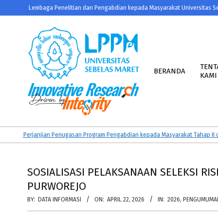
Skip
Lembaga Penelitian dan Pengabdian kepada Masyarakat Universitas S
to
content
Primary
Navigation
TENT
BERANDA
KAMI
Menu
LPPM
UNS
n Perjanjian Penugasan Program Pengabdian kepada Masyarakat Tahap II dan K
SOSIALISASI PELAKSANAAN SELEKSI R
PURWOREJO
BY:
DATA INFORMASI
ON:
APRIL 22, 2026
IN:
2026
,
PENGUMUMA