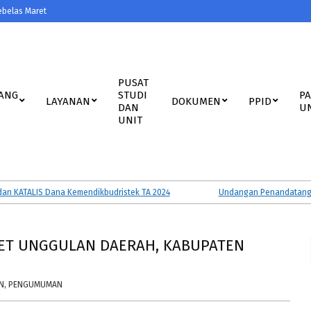
ebelas Maret
PUSAT
ANG
STUDI
P
LAYANAN
DOKUMEN
PPID
DAN
U
UNIT
ATALIS Dana Kemendikbudristek TA 2024
Undangan Penandatanganan P
ISET UNGGULAN DAERAH, KABUPATEN
N
,
PENGUMUMAN