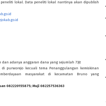
eneliti lokal. Data peneliti lokal nantinya akan dipublish
b.go.id
jokab.go.id
 dan adanya anggaran dana yang sejumlah 73jt
at di purworejo kecuali tema Penanggulangan kemiskinan
emberdayaan masyarakat di kecamatan Bruno yang
asan 082220155875; Muji 082257536363