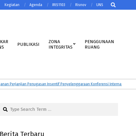
Search
Kegiatan
Agenda
IRIS1103
Risnov
UNS
AKAR
ZONA
PENGGUNAAN
PUBLIKASI
NS
INTEGRITAS
RUANG
erjanjian Penugasan Insentif Penyelenggaraan Konferensi Internasional Tahun
Search
Berita Terbaru