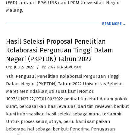
(FGD) antara LPPM UNS dan LPPM Universitas Negeri
Malang,
READ MORE →
Hasil Seleksi Proposal Penelitian
Kolaborasi Perguruan Tinggi Dalam
Negeri (PKPTDN) Tahun 2022
2022-
ON:
JULI 27, 2022
IN:
2022
,
PENGUMUMAN
07-
Yth. Pengusul Penelitian Kolaborasi Perguruan Tinggi
27
Dalam Negeri (PKPTDN) Tahun 2022 Universitas Sebelas
Maret Menindaklanjuti surat kami Nomor:
1097/UN27.22/PT.01.00/2022 perihal tersebut dalam pokok
surat, berdasarkan hasil evaluasi dari tim reviewer, berikut
kami informasikan hasil seleksi sebagaimana terlampir.
Untuk proses selanjutnya, perlu kami sampaikan
beberapa hal sebagai berikut: Penerima Penugasan