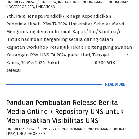
2024-
ON:
MEI 27, 2024
IN:
2024
,
INVITATION
,
PENGUMUMAN
,
PENGUMUMAN
,
UNCATEGORIZED
,
UNDANGAN
05-
Yth. Para Tenaga Pendidik/Tenaga Kependidikan
27
Penerima Hibah P2M TA.2024 Universitas Sebelas Maret
Mengundang dengan hormat Bapak/Ibu/Saudara/i
untuk hadir dan bergabung secara daring dalam
kegiatan Workshop Petunjuk Teknis Pertanggungjawaban
Keuangan P2M UNS TA 2024 pada: Hari, Tanggal :
Kamis, 30 Mei 2024 Pukul : 09.00 WIB –
selesai
READ MORE →
Panduan Pembuatan Release Berita
Media Online / Repository UNS untuk
Meningkatkan Visibilitas UNS
2024-
ON:
MEI 16, 2024
IN:
2024
,
PENGUMUMAN
,
PENGUMUMAN
,
PUBLIKASI
LPPM
,
UNCATEGORIZED
05-