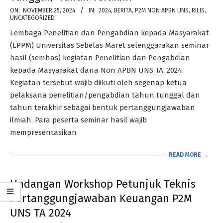
2024-
ON:
NOVEMBER 25, 2024
IN:
2024
,
BERITA
,
P2M NON APBN UNS
,
RILIS
,
UNCATEGORIZED
11-
Lembaga Penelitian dan Pengabdian kepada Masyarakat
25
(LPPM) Universitas Sebelas Maret selenggarakan seminar
hasil (semhas) kegiatan Penelitian dan Pengabdian
kepada Masyarakat dana Non APBN UNS TA. 2024.
Kegiatan tersebut wajib diikuti oleh segenap ketua
pelaksana penelitian/pengabdian tahun tunggal dan
tahun terakhir sebagai bentuk pertanggungjawaban
ilmiah. Para peserta seminar hasil wajib
mempresentasikan
READ MORE →
Undangan Workshop Petunjuk Teknis
Pertanggungjawaban Keuangan P2M
UNS TA 2024