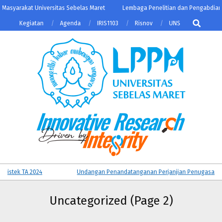
Skip
arakat Universitas Sebelas Maret
Lembaga Penelitian dan Pengabdian kepa
to
Search
Kegiatan
Agenda
IRIS1103
Risnov
UNS
content
LPPM
Primary
ek TA 2024
Undangan Penandatanganan Perjanjian Penugasan Insenti
UNS
Navigation
Menu
Uncategorized
(Page 2)