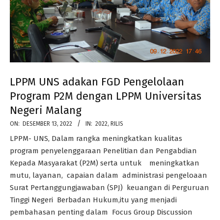
LPPM UNS adakan FGD Pengelolaan
Program P2M dengan LPPM Universitas
Negeri Malang
2022-
ON:
DESEMBER 13, 2022
IN:
2022
,
RILIS
12-
LPPM- UNS, Dalam rangka meningkatkan kualitas
13
program penyelenggaraan Penelitian dan Pengabdian
Kepada Masyarakat (P2M) serta untuk meningkatkan
mutu, layanan, capaian dalam administrasi pengeloaan
Surat Pertanggungjawaban (SPJ) keuangan di Perguruan
Tinggi Negeri Berbadan Hukum,itu yang menjadi
pembahasan penting dalam Focus Group Discussion