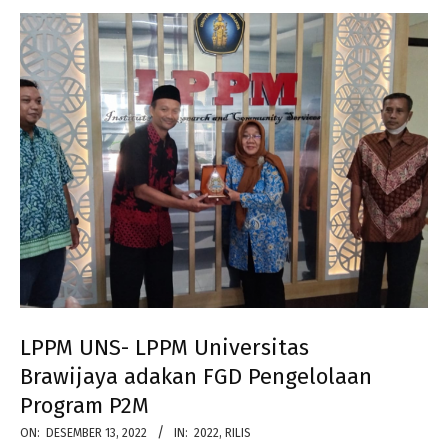
LPPM UNS- LPPM Universitas
Brawijaya adakan FGD Pengelolaan
Program P2M
2022-
ON:
DESEMBER 13, 2022
IN:
2022
,
RILIS